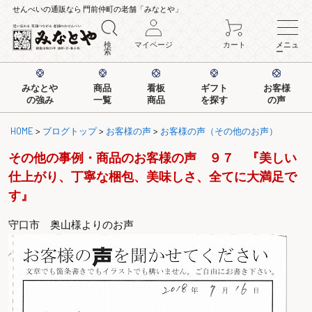
せんべいの通販なら 門前仲町の老舗「みなとや」
検
マイページ
カート
メニュ
索
ー
みなとや
商品
看板
ギフト
お客様
の強み
一覧
商品
を探す
の声
HOME
>
ブログトップ
>
お客様の声
>
お客様の声（その他のお声）
その他の事例・商品のお客様の声 ９７ 『美しい
仕上がり、丁寧な梱包、美味しさ、全てに大満足で
す』
守口市 奥山様よりのお声