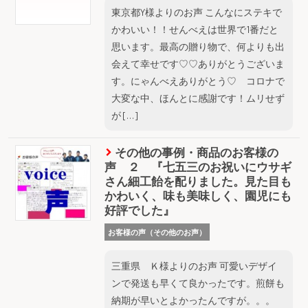
東京都Y様よりのお声 こんなにステキで
かわいい！！せんべえは世界で1番だと
思います。最高の贈り物で、何よりも出
会えて幸せです♡♡ありがとうございま
す。にゃんべえありがとう♡ コロナで
大変な中、ほんとに感謝です！ムリせず
が […]
その他の事例・商品のお客様の
声 ２ 『七五三のお祝いにウサギ
さん細工飴を配りました。見た目も
かわいく、味も美味しく、園児にも
好評でした』
お客様の声（その他のお声）
三重県 Ｋ様よりのお声 可愛いデザイ
ンで発送も早くて良かったです。煎餅も
納期が早いとよかったんですが。。。