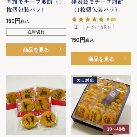
国旗モチーフ煎餅（1
発表会モチーフ煎餅
枚個包装バラ）
（1枚個包装バラ）
5.00
150
税込
（
1
）
レビューを見る
在庫切れ
150
税込
商品を見る
商品を見る