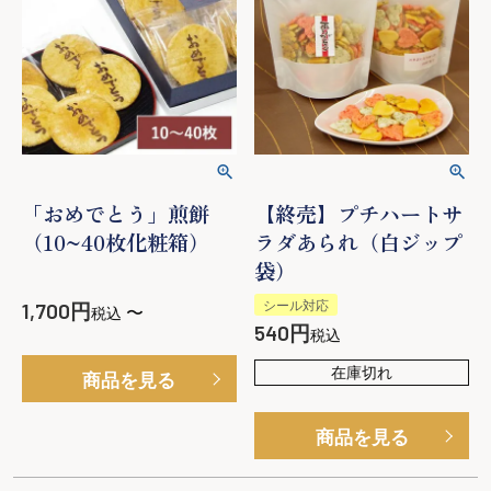
「おめでとう」煎餅
【終売】プチハートサ
（10~40枚化粧箱）
ラダあられ（白ジップ
袋）
シール対応
1,700
〜
税込
540
税込
在庫切れ
商品を見る
商品を見る