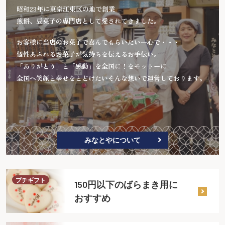
昭和23年に東京江東区の地で創業
煎餅、豆菓子の専門店として愛されてきました。
お客様に当店のお菓子で喜んでもらいたい一心で・・・
個性あふれるお菓子が気持ちを伝えるお手伝い。
「ありがとう」と「感動」を全国に！をモットーに
全国へ笑顔と幸せをとどけたいそんな想いで運営しております。
みなとやについて
プチギフト
150円以下のばらまき用に
おすすめ