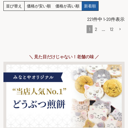
並び替え
価格が安い順
価格が高い順
新着順
221
件中
1
-
20
件表示
1
2
…
12
＼ 見た目だけじゃない！老舗の味 ／