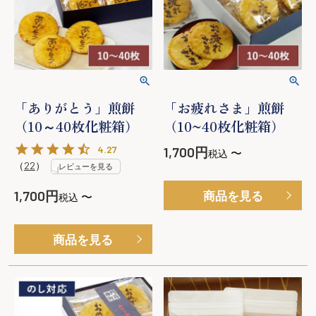
「ありがとう」煎餅
「お疲れさま」煎餅
（10～40枚化粧箱）
（10~40枚化粧箱）
4.27
1,700
〜
税込
（
22
）
レビューを見る
1,700
商品を見る
〜
税込
商品を見る