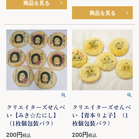
商品を見る
商品を見る
クリエイターズせんべ
クリエイターズせんべ
い【みき☆たにし】
い【青本りよ子】（1
（1枚個包装バラ）
枚個包装バラ）
200
200
税込
税込