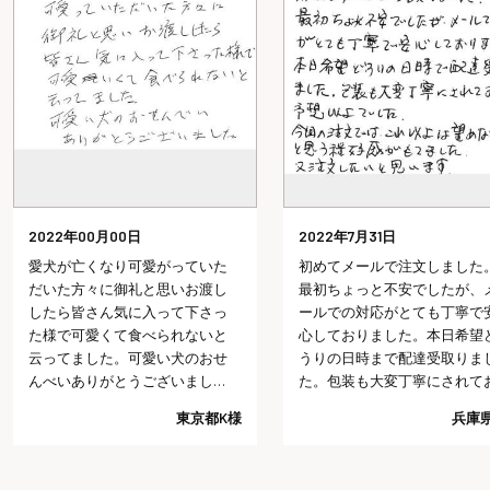
2022年00月00日
2022年7月31日
愛犬が亡くなり可愛がっていた
初めてメールで注文しました
だいた方々に御礼と思いお渡し
最初ちょっと不安でしたが、
したら皆さん気に入って下さっ
ールでの対応がとても丁寧で
た様で可愛くて食べられないと
心しておりました。本日希望
云ってました。可愛い犬のおせ
うりの日時まで配達受取りま
んべいありがとうございまし
た。包装も大変丁寧にされて
た。
り予想以上でした。今回の注
東京都K様
兵庫県
では、これ以上は望めないだ
うと思う程好感がもてました
又注文したいと思います。