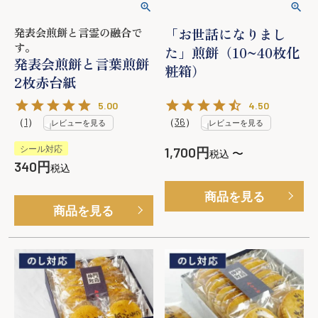
発表会煎餅と言霊の融合で
「お世話になりまし
す。
た」煎餅（10~40枚化
発表会煎餅と言葉煎餅
粧箱）
2枚赤台紙
5.00
4.50
（
1
）
（
36
）
レビューを見る
レビューを見る
シール対応
1,700
〜
税込
340
税込
商品を見る
商品を見る