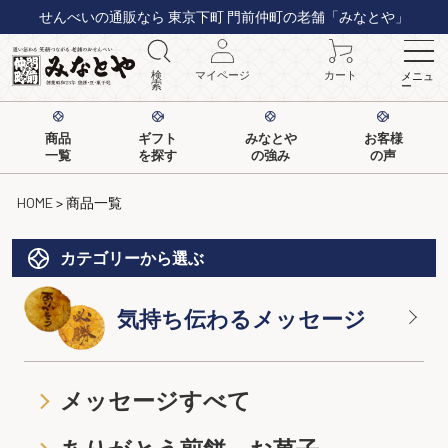
せんべいの通販なら 東京下町 門前仲町の老舗「みなとや」
検
マイページ
カート
メニュ
索
ー
商品
ギフト
みなとや
お客様
一覧
を探す
の強み
の声
HOME
商品一覧
カテゴリーから選ぶ
気持ち伝わるメッセージ
メッセージすべて