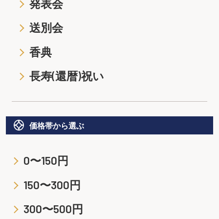
発表会
送別会
香典
長寿(還暦)祝い
価格帯から選ぶ
0〜150円
150〜300円
300〜500円