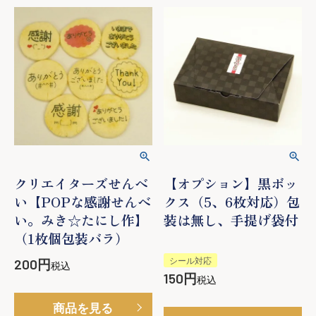
クリエイターズせんべ
【オプション】黒ボッ
い【POPな感謝せんべ
クス（5、6枚対応）包
い。みき☆たにし作】
装は無し、手提げ袋付
（1枚個包装バラ）
シール対応
200
税込
150
税込
商品を見る