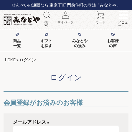
せんべいの通販なら 東京下町 門前仲町の老舗「みなとや」
検
マイページ
カート
メニュ
索
ー
商品
ギフト
みなとや
お客様
一覧
を探す
の強み
の声
HOME
ログイン
ログイン
会員登録がお済みのお客様
メールアドレス
(