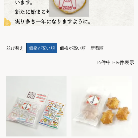
います。
新たに始まる年が、
実り多き一年になりますように。
並び替え
価格が安い順
価格が高い順
新着順
14
件中
1
-
14
件表示