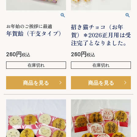
お年始のご挨拶に最適
招き猫チョコ（お年
年賀飴（干支タイプ）
賀）＊2026正月用は受
注完了となりました。
260
260
税込
税込
在庫切れ
在庫切れ
商品を見る
商品を見る