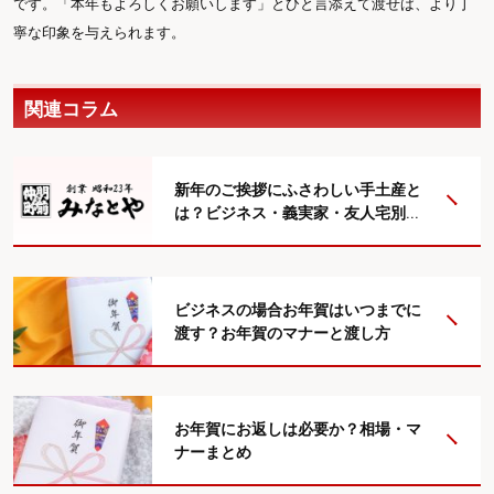
です。「本年もよろしくお願いします」とひと言添えて渡せば、より丁
寧な印象を与えられます。
関連コラム
新年のご挨拶にふさわしい手土産と
は？ビジネス・義実家・友人宅別に
喜ばれる贈り物の選び方と厳選品紹
介
ビジネスの場合お年賀はいつまでに
渡す？お年賀のマナーと渡し方
お年賀にお返しは必要か？相場・マ
ナーまとめ