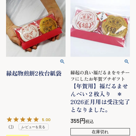
縁起物煎餅2枚台紙袋
縁起の良い福だるまをモチー
フにしたお年賀プチギフト
【年賀用】福だるませ
んべい２枚入り ＊
2026正月用は受注完了
となりました。
5.00
355
税込
（
1
）
レビューを見る
在庫切れ