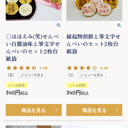
○ほほえみ(笑)せんべ
縁起物煎餅と筆文字せ
い白醤油味と筆文字せ
んべいのセット2枚台
んべいのセット2枚台
紙袋
紙袋
4.56
4.00
（
9
）
（
1
）
レビューを見る
レビューを見る
シール対応
シール対応
340
340
税込
税込
商品を見る
商品を見る