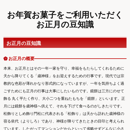
お年賀お菓子をご利用いただく
お正月の豆知識
お正月の豆知識
お正月の概要
本来、お正月とはその一年一家を守り、幸福をもたらしてくれるために
天から降りてくる「歳神様」をお迎えするための行事です。現代では宗
教的な色彩が薄れかなり形式的になっていますが、一年を気持ちよく過
ごすためにも正月の行事は大事にしたいものです。鏡餅は三方にのせて
飾る 丸く平たく作り、大小二つを重ねたもちを「鏡餅」といいます。正
月には鏡餅を歳神様へ供えて、それを下げて食べるのがしきたりです。
松飾りとしめ飾り門松に代表される「松飾り」は天から訪れた歳神様の
宿る依代（よりしろ）であり、神様が降りてきたときの目印と考えられ
ています。したがってマンションだからといって省略せずどんなに小さ