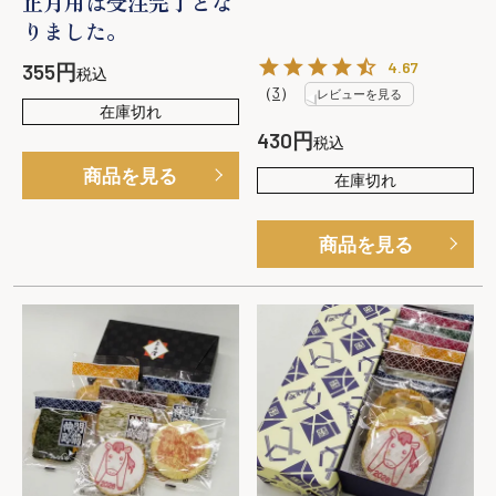
正月用は受注完了とな
りました。
4.67
355
税込
（
3
）
レビューを見る
在庫切れ
430
税込
商品を見る
在庫切れ
商品を見る