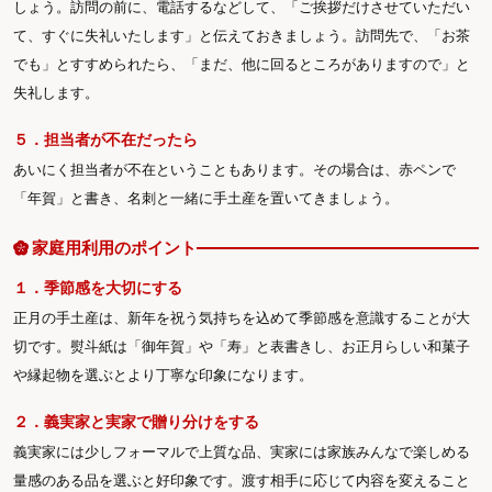
しょう。訪問の前に、電話するなどして、「ご挨拶だけさせていただい
て、すぐに失礼いたします」と伝えておきましょう。訪問先で、「お茶
でも」とすすめられたら、「まだ、他に回るところがありますので」と
失礼します。
５．担当者が不在だったら
あいにく担当者が不在ということもあります。その場合は、赤ペンで
「年賀」と書き、名刺と一緒に手土産を置いてきましょう。
家庭用利用のポイント
１．季節感を大切にする
正月の手土産は、新年を祝う気持ちを込めて季節感を意識することが大
切です。熨斗紙は「御年賀」や「寿」と表書きし、お正月らしい和菓子
や縁起物を選ぶとより丁寧な印象になります。
２．義実家と実家で贈り分けをする
義実家には少しフォーマルで上質な品、実家には家族みんなで楽しめる
量感のある品を選ぶと好印象です。渡す相手に応じて内容を変えること