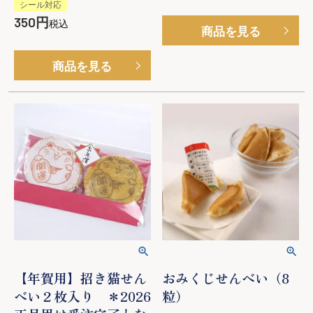
シール対応
350
税込
商品を見る
商品を見る
【年賀用】招き猫せん
おみくじせんべい（8
べい２枚入り ＊2026
粒）