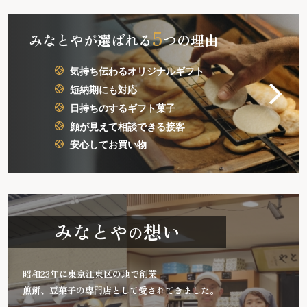
っていただけると助かります
5
みなとやが選ばれる
つの理由
気持ち伝わるオリジナルギフト
短納期にも対応
日持ちのするギフト菓子
顔が見えて相談できる接客
安心してお買い物
みなとや
想い
の
昭和23年に東京江東区の地で創業
煎餅、豆菓子の専門店として愛されてきました。