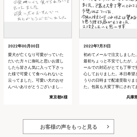
2022年7月31日
2022年7月29日
初めてメールで注文しました。
会社を退職する時にみなとや
最初ちょっと不安でしたが、メ
んの七福にゃんべいと文字入
ールでの対応がとても丁寧で安
おせんべいを配り、皆さんに
心しておりました。本日希望ど
「カワイイね、どこで頼んだ
うりの日時まで配達受取りまし
の？今度使ってみようかな」
た。包装も大変丁寧にされてお
言っていただけました。以前
り予想以上でした。今回の注文
長期で入院し、退院の際にお
兵庫県I様
神奈川県
では、これ以上は望めないだろ
いしたのですが、物だけでな
うと思う程好感がもてました。
く、感謝の気持ちも言葉(文字
又注文したいと思います。
してあげれるのは嬉しいです
大勢の人にあげたので、金額
かなりかかったので、もう少
お客様の声をもっと見る
小さいバージョンで安いのも