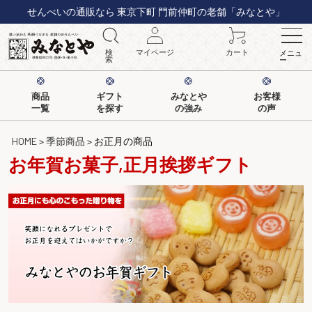
せんべいの通販なら 東京下町 門前仲町の老舗「みなとや」
検
マイページ
カート
メニュ
索
ー
商品
ギフト
みなとや
お客様
一覧
を探す
の強み
の声
HOME
季節商品
お正月の商品
お年賀お菓子,正月挨拶ギフト