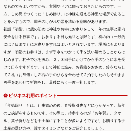
なものでもよいですから、玄関やドアに飾っておきたいものです。一
方、しめ縄でつくった「しめ飾り」は神様を迎える神聖な場所であるこ
とを示すもので、周囲のけがれや悪を清める意味があります。
初詣「初詣」は歳の初めに神社やお寺にお参りをして一年の無事と家内
安全を祈る行事です。お参りする日も元旦とは限らず、松の内（一般的
には７日まで）にお参りをすればよいとされています。場所にもよりま
すが、初詣のお参りは、まず手水をつかって手を洗い清めることからは
じめます。杓子で水を汲み、２，３回手にかけてから手のひらに水を受
けて口をすすぎます。そして神前に進み、お賽銭をおさめ、鈴をならし
て２礼（お辞儀）し左右の手のひらを合わせて２拍手したのちそのまま
両手をあわせて祈願をし、最後にもう一度一礼します。
ビジネス利用のポイント
「年始回り」とは、仕事始めの後、直接取引先などにうかがって、新年
のご挨拶をするものです。その際に、持参するのが「お年賀」。タオ
ル、菓子折りなどを手土産にすることが多いようですが、お贈りする手
土産の選び方や、渡すタイミングなどをご紹介しましょう。