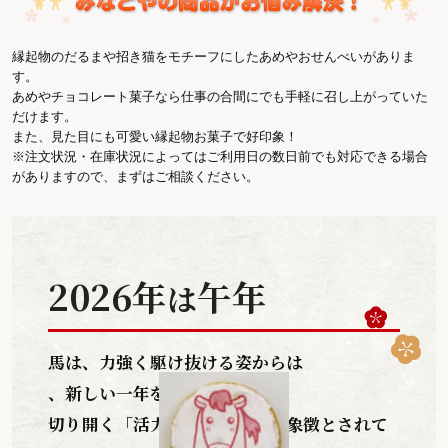
縁起物のだるまや招き猫をモチーフにしたあめやおせんべいがありま
す。
あめやチョコレート菓子なら仕事の合間にでも手軽に召し上がっていた
だけます。
また、見た目にも可愛い縁起物お菓子で好印象！
※注文状況・在庫状況によってはご利用日の数日前でも対応できる場合
がありますので、まずはご相談ください。
2026年
午年
は
馬は、力強く駆け抜ける姿からは
、新しい一年を勢いよく
切り開く「活力」や「前進」の象徴とされて