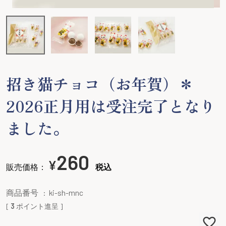
招き猫チョコ（お年賀）＊
2026正月用は受注完了となり
ました。
260
¥
販売価格：
税込
商品番号
ki-sh-mnc
[
3
ポイント進呈 ]