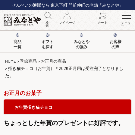
せんべいの通販なら 東京下町 門前仲町の老舗「みなとや」
検
マイページ
カート
メニュ
索
ー
商品
ギフト
みなとや
お客様
一覧
を探す
の強み
の声
HOME
季節商品
お正月の商品
招き猫チョコ（お年賀）＊2026正月用は受注完了となりまし
た。
お正月のお菓子
お年賀招き猫チョコ
ちょっとした年賀のプレゼントに好評です。