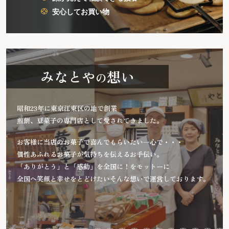
安心してお買い物
みなとや
想い
の
昭和23年に東京江東区の地で創業
煎餅、豆菓子の専門店として愛されてきました。
お客様に当店のお菓子で喜んでもらいたい一心で・・・
個性あふれるお菓子が気持ちを伝えるお手伝い。
「ありがとう」と「感動」を全国に！をモットーに
全国へ笑顔と幸せをとどけたいそんな想いで運営しております。