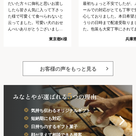
だいた方々に御礼と思いお渡し
最初ちょっと不安でしたが、
したら皆さん気に入って下さっ
ールでの対応がとても丁寧で
た様で可愛くて食べられないと
心しておりました。本日希望
云ってました。可愛い犬のおせ
うりの日時まで配達受取りま
んべいありがとうございまし
た。包装も大変丁寧にされて
た。
り予想以上でした。今回の注
東京都K様
兵庫県
では、これ以上は望めないだ
うと思う程好感がもてました
又注文したいと思います。
お客様の声をもっと見る
5
みなとやが選ばれる
つの理由
気持ち伝わるオリジナルギフト
短納期にも対応
日持ちのするギフト菓子
顔が見えて相談できる接客