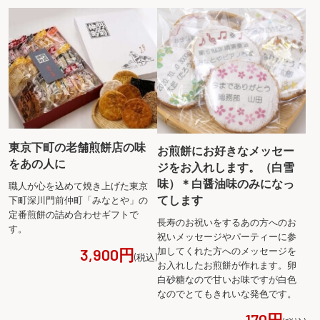
東京下町の老舗煎餅店の味
お煎餅にお好きなメッセー
をあの人に
ジをお入れします。（白雪
味）＊白醤油味のみになっ
職人が心を込めて焼き上げた東京
てします
下町深川門前仲町「みなとや」の
定番煎餅の詰め合わせギフトで
長寿のお祝いをするあの方へのお
す。
祝いメッセージやパーティーに参
加してくれた方へのメッセージを
3,900円
(税込)
お入れしたお煎餅が作れます。卵
白砂糖なので甘いお味ですが白色
なのでとてもきれいな発色です。
170円