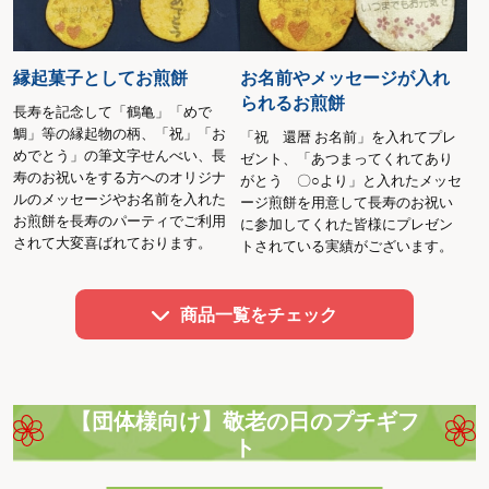
るからというわけです。傘寿のテーマ色は金茶（濃
い黄色）
縁起菓子としてお煎餅
お名前やメッセージが入れ
★ 米寿（べいじゅ） 88歳
られるお煎餅
長寿を記念して「鶴亀」「めで
88歳を迎えた方の長寿をお祝い「八」という数字は
鯛」等の縁起物の柄、「祝」「お
「祝 還暦 お名前」を入れてプレ
末広がりで縁起がよいものとされてその「八」がふ
めでとう」の筆文字せんべい、長
ゼント、「あつまってくれてあり
寿のお祝いをする方へのオリジナ
たつ並ぶ88歳は大変めでたく、それを祝う風習が誕
がとう 〇○より」と入れたメッセ
ルのメッセージやお名前を入れた
ージ煎餅を用意して長寿のお祝い
生したと言われています。米寿という呼び名の由来
お煎餅を長寿のパーティでご利用
に参加してくれた皆様にプレゼン
は「米」の字をくずすと八十八となることから。米
されて大変喜ばれております。
トされている実績がございます。
寿のテーマ色は金茶（濃い黄色）
商品一覧をチェック
★ 卒寿（そつじゅ） 90歳
90歳を迎えた方の長寿をお祝い。卒の字の略字
「卆」が九十と読めることに由来。卒寿は「紫」も
しくは「白」がテーマカラーになります。
【団体様向け】敬老の日のプチギフ
ト
★ 白寿（はくじゅ）