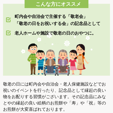
こんな方にオススメ
90歳を迎えた方の長寿をお祝い。百から一を引くと
「白」となることに由来しています。白寿というだ
町内会や自治会で主催する「敬老会」
けに白がテーマカラー。
「敬老の日をお祝いする会」の記念品として
★ 百寿（ひゃくじゅ）または紀寿（きじゅ）
老人ホームや施設で敬老の日のおやつに。
100歳を迎えた方の長寿をお祝い。その名通り「百
寿」（ひゃくじゅ）。一世紀を表すことから「紀寿
（きじゅ）」とも呼ばれます。白がテーマカラー。
長寿のお祝いをするのに決まった日取りはありませ
ん。誕生日当日だけでなく、正月やお盆、敬老の日
など家族で相談し、みんなが集まりやすいタイミン
敬老の日には町内会や自治会・老人保健施設などでお
グでお祝いの会を開くとよいでしょう。
祝いのイベントを行ったり、記念品として縁起の良い
物をお配りする習慣がございます。その記念品にみな
とやの縁起の良い絵柄のお煎餅や「寿」や「祝」等の
お煎餅が大変喜ばれております。