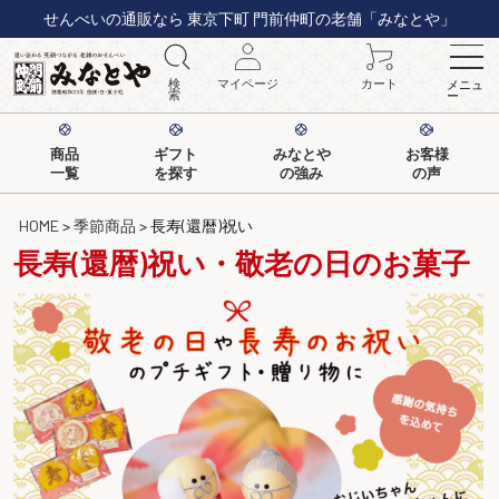
せんべいの通販なら 東京下町 門前仲町の老舗「みなとや」
検
マイページ
カート
メニュ
索
ー
商品
ギフト
みなとや
お客様
一覧
を探す
の強み
の声
HOME
季節商品
長寿(還暦)祝い
長寿(還暦)祝い・敬老の日のお菓子