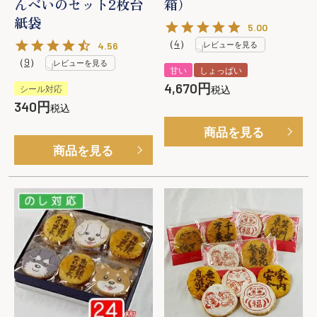
んべいのセット2枚台
箱）
紙袋
5.00
（
4
）
4.56
レビューを見る
（
9
）
レビューを見る
甘い
しょっぱい
4,670
シール対応
税込
340
税込
商品を見る
商品を見る