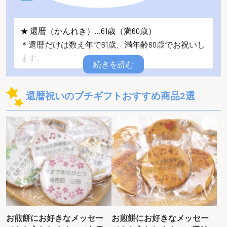
★ 還暦（かんれき）…61歳（満60歳）
＊還暦だけは数え年で61歳、満年齢60歳でお祝いし
ます。
十二支と十干が一巡して生まれた年の干支に還る事
から「還暦」と言われるようになりました。還暦は
還暦祝いのプチギフトおすすめ商品2選
生まれた年の暦に還るため、「赤子に戻る」と考え
られています。
日本では古来より、赤ん坊に赤い産着を着させる習
慣があったり赤い色には魔除けの力があるとされて
いたために還暦には赤い物を贈ると良いとされてい
ます。赤いちゃんちゃんこはその代表ですがちゃん
ちゃんこに限らずその人に合った赤をテーマにした
贈り物をしてみてはいかがでしょうか？
お煎餅にお好きなメッセー
お煎餅にお好きなメッセー
★ 古希（こき） 70歳