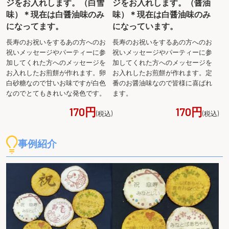
ジをお入れします。（白雪
ジをお入れします。（醤油
還暦(60歳)の次の節目、70歳のお祝いのことです。
味）＊現在は白醤油味のみ
味）＊現在は白醤油味のみ
中国・唐の詩人杜甫の詩の一節「人生七十古来稀な
になってます。
になっています。
り」に由来しています。70代のお祝い（古希・喜
長寿のお祝いをするあの方へのお
長寿のお祝いをするあの方へのお
寿）のテーマカラーは紫になります。
祝いメッセージやパーティーに参
祝いメッセージやパーティーに参
加してくれた方へのメッセージを
加してくれた方へのメッセージを
お入れしたお煎餅が作れます。卵
お入れしたお煎餅が作れます。定
★ 喜寿（きじゅ） 77歳
白砂糖なので甘いお味ですが白色
番のお醤油味なので皆様に喜ばれ
77歳を迎えた方の長寿のお祝い。喜寿とは漢字の
なのでとてもきれいな発色です。
ます。
「喜」を草書体で書いたときの「㐂」が七十七と読
170円
170円
(税込)
(税込)
めることから77歳を迎える方の長寿のお祝いのこと
です。70代のお祝い（古希・喜寿）のテーマカラー
事例紹介
は紫になります。
★ 傘寿（さんじゅ） 80歳
80歳を迎えた方の長寿をお祝い。「八十寿」（やそ
じゅ）とも呼ばれています。漢数字で「八十」と縦
書きすると、「傘」の略字である「仐」に似て見え