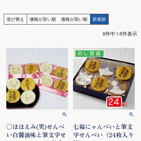
並び替え
価格が安い順
価格が高い順
新着順
8
件中
1
-
8
件表示
○ほほえみ(笑)せんべ
七福にゃんべいと筆文
い白醤油味と筆文字せ
字せんべい（24枚入り