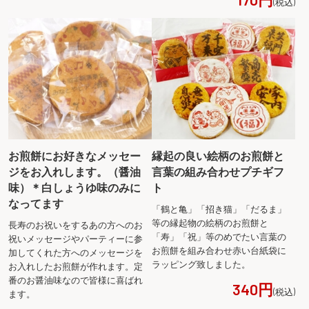
(税込)
お煎餅にお好きなメッセー
縁起の良い絵柄のお煎餅と
ジをお入れします。（醤油
言葉の組み合わせプチギフ
味）＊白しょうゆ味のみに
ト
なってます
「鶴と亀」「招き猫」「だるま」
等の縁起物の絵柄のお煎餅と
長寿のお祝いをするあの方へのお
「寿」「祝」等のめでたい言葉の
祝いメッセージやパーティーに参
お煎餅を組み合わせ赤い台紙袋に
加してくれた方へのメッセージを
ラッピング致しました。
お入れしたお煎餅が作れます。定
番のお醤油味なので皆様に喜ばれ
340円
(税込)
ます。