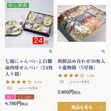
七福にゃんべいと白醤
煎餅詰め合わせ36枚入
油肉球せんべい（24枚
り進物箱（5号箱）
入り箱）
4.00
（
1
）
4.20
レビューを見る
（
5
）
レビューを見る
3,900
税込
甘い
しょっぱい
4,790
税込
商品を見る