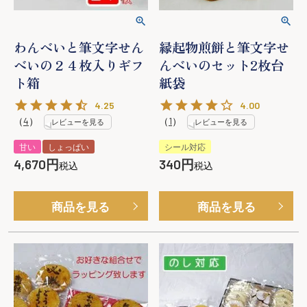
わんべいと筆文字せん
縁起物煎餅と筆文字せ
べいの２４枚入りギフ
んべいのセット2枚台
ト箱
紙袋
4.25
4.00
（
4
）
（
1
）
レビューを見る
レビューを見る
甘い
しょっぱい
シール対応
4,670
340
税込
税込
商品を見る
商品を見る