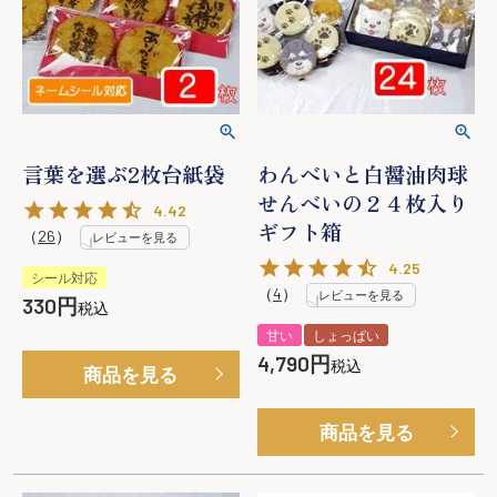
言葉を選ぶ2枚台紙袋
わんべいと白醤油肉球
せんべいの２４枚入り
4.42
ギフト箱
（
26
）
レビューを見る
4.25
シール対応
（
4
）
レビューを見る
330
税込
甘い
しょっぱい
4,790
税込
商品を見る
商品を見る