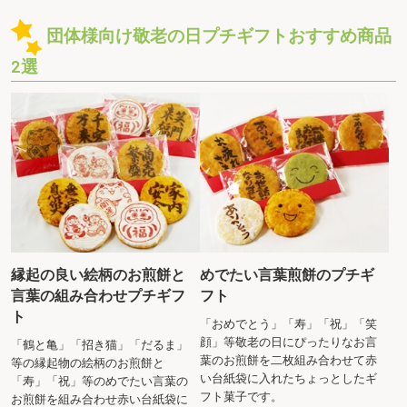
団体様向け敬老の日プチギフトおすすめ商品
2選
縁起の良い絵柄のお煎餅と
めでたい言葉煎餅のプチギ
言葉の組み合わせプチギフ
フト
ト
「おめでとう」「寿」「祝」「笑
顔」等敬老の日にぴったりなお言
「鶴と亀」「招き猫」「だるま」
葉のお煎餅を二枚組み合わせて赤
等の縁起物の絵柄のお煎餅と
い台紙袋に入れたちょっとしたギ
「寿」「祝」等のめでたい言葉の
フト菓子です。
お煎餅を組み合わせ赤い台紙袋に