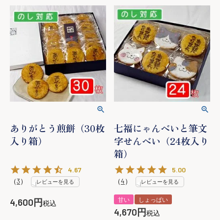
ありがとう煎餅（30枚
七福にゃんべいと筆文
入り箱）
字せんべい（24枚入り
箱）
4.67
5.00
（
3
）
（
4
）
レビューを見る
レビューを見る
甘い
しょっぱい
4,600
税込
4,670
税込