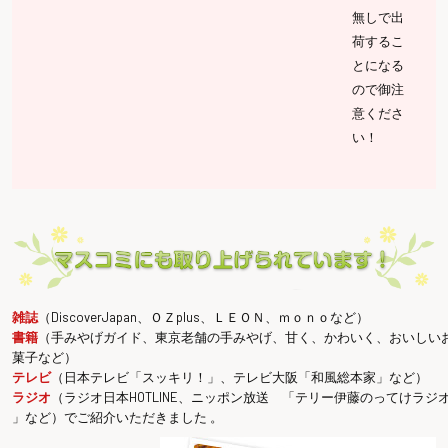
無しで出
荷するこ
とになる
ので御注
意くださ
い！
雑誌
（DiscoverJapan、ＯＺplus、ＬＥＯＮ、ｍｏｎｏなど）
書籍
（手みやげガイド、東京老舗の手みやげ、甘く、かわいく、おいしい
菓子など）
テレビ
（日本テレビ「スッキリ！」、テレビ大阪「和風総本家」など）
ラジオ
（ラジオ日本HOTLINE、ニッポン放送 「テリー伊藤のってけラジ
」など）でご紹介いただきました 。