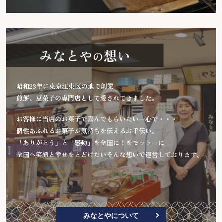
みなとや
想い
の
昭和23年に東京江東区の地で創業
煎餅、豆菓子の専門店として愛されてきました。
お客様に当店のお菓子で喜んでもらいたい一心で・・・
個性あふれるお菓子が気持ちを伝えるお手伝い。
「ありがとう」と「感動」を全国に！をモットーに
全国へ笑顔と幸せをとどけたいそんな想いで運営しております。
みなとやについて