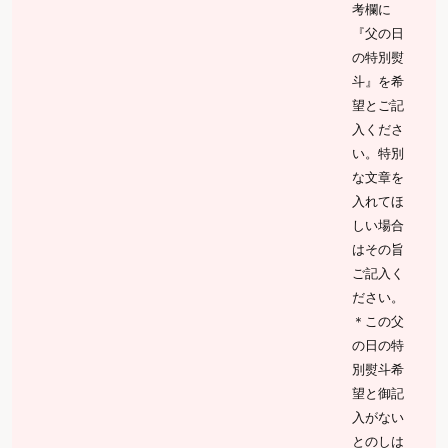
考欄に
『父の日
の特別熨
斗』を希
望とご記
入くださ
い。特別
な文章を
入れてほ
しい場合
はその旨
ご記入く
ださい。
＊この父
の日の特
別熨斗希
望と御記
入がない
とのしは