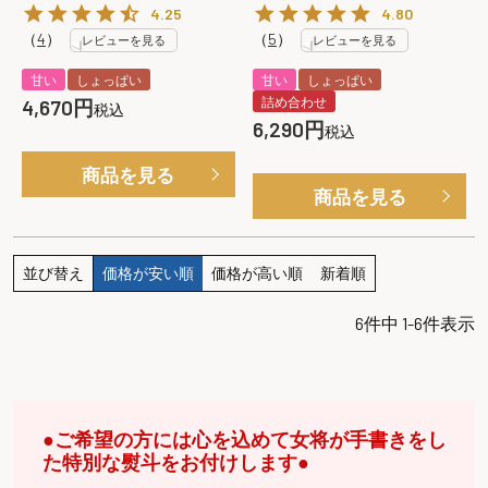
4.25
4.80
（
4
）
（
5
）
レビューを見る
レビューを見る
甘い
しょっぱい
甘い
しょっぱい
詰め合わせ
4,670
税込
6,290
税込
商品を見る
商品を見る
並び替え
価格が安い順
価格が高い順
新着順
6
件中
1
-
6
件表示
●ご希望の方には心を込めて女将が手書きをし
た特別な熨斗をお付けします●