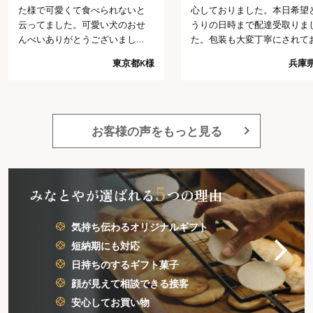
た様で可愛くて食べられないと
心しておりました。本日希望
云ってました。可愛い犬のおせ
うりの日時まで配達受取りま
んべいありがとうございまし
た。包装も大変丁寧にされて
た。
り予想以上でした。今回の注
東京都K様
兵庫県
では、これ以上は望めないだ
うと思う程好感がもてました
又注文したいと思います。
お客様の声をもっと見る
5
みなとやが選ばれる
つの理由
気持ち伝わるオリジナルギフト
短納期にも対応
日持ちのするギフト菓子
顔が見えて相談できる接客
安心してお買い物