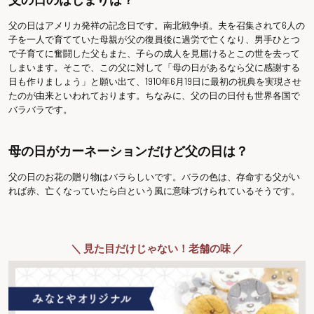
父の日はアメリカ発祥の記念日です。南北戦争頃。夫を召集されて6人の
子を一人で育てていた母親が父の復員後に過労で亡くなり、男手ひとつ
で子育てに奮闘した父もまた、子らの成人を見届けるとこの世を去って
しまいます。そこで、この父に対して「母の日があるなら父に感謝する
日も作りましょう」と願い出て、1910年6月19日に最初の祝典を実現させ
たのが由来といわれております。ちなみに、父の日の日付も世界各国で
バラバラです。
母の日がカーネーションだけど父の日は？
父の日のお花の贈り物はバラらしいです。バラの色は、存命する父がい
れば赤、亡くなっていたら白という風に意味づけられているそうです。
＼ 見た目だけじゃない！老舗の味 ／