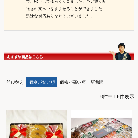
で、帰宅してゆっくり見ました。予定通り配
送され支払いをすませることができました。
迅速な対応ありがとうございました。
並び替え
価格が安い順
価格が高い順
新着順
6
件中
1
-
6
件表示