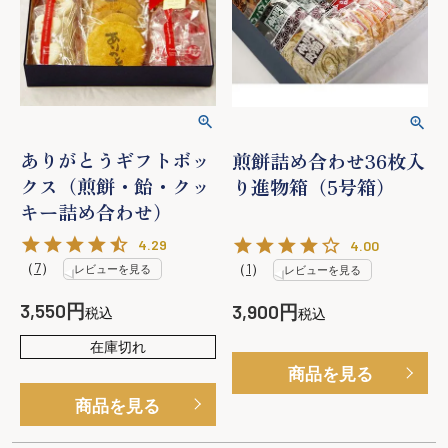
ありがとうギフトボッ
煎餅詰め合わせ36枚入
クス（煎餅・飴・クッ
り進物箱（5号箱）
キー詰め合わせ）
4.29
4.00
（
7
）
（
1
）
レビューを見る
レビューを見る
3,550
3,900
税込
税込
在庫切れ
商品を見る
商品を見る