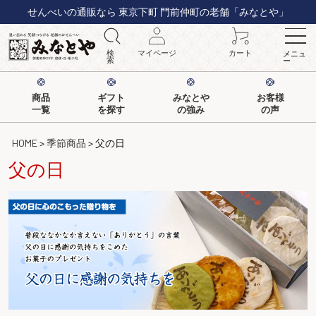
せんべいの通販なら 東京下町 門前仲町の老舗「みなとや」
検
マイページ
カート
メニュ
索
ー
商品
ギフト
みなとや
お客様
一覧
を探す
の強み
の声
HOME
季節商品
父の日
父の日