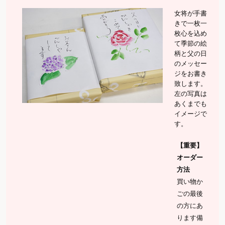
女将が手書
きで一枚一
枚心を込め
て季節の絵
柄と父の日
のメッセー
ジをお書き
致します。
左の写真は
あくまでも
イメージで
す。
【重要】
オーダー
方法
買い物か
ごの最後
の方にあ
ります備