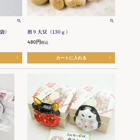
袋）
煎り大豆（130ｇ）
480
税込
カートに入れる