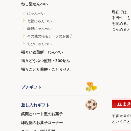
ねこ型せんべい
現在では、
にゃんべい
る男性、も
七福にゃんべい
を閉める。
肉球にゃんべい
つかめると
その他の猫モチーフのお菓子
ちびにゃんべい
福々いぬ煎餅・わんべい
福々どうぶつ煎餅・ZOOせん
福々ことり煎餅・ことりせん
プチギフト
豆ま
差し入れギフト
笑顔とハート型のお菓子
宇多天皇の
ということ
縁起物のお菓子コーナー