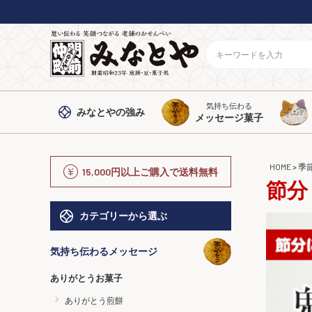
気持ち伝わる
みなとや
の強み
メッセージ菓子
HOME
季
15,000円以上ご購入で送料無料
節分
カテゴリーから選ぶ
気持ち伝わるメッセージ
ありがとうお菓子
ありがとう煎餅