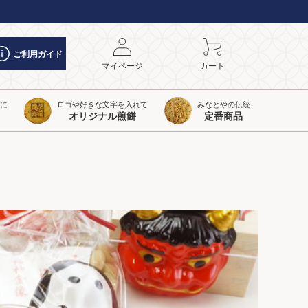
ご利用ガイド
マイページ
カート
トに
ロゴや好きな文字を入れて
みなとやの伝統
オリジナル煎餅
定番商品