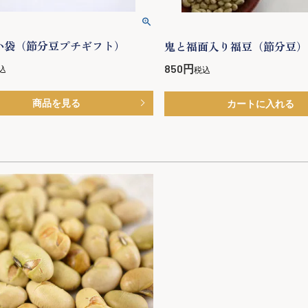
小袋（節分豆プチギフト）
鬼と福面入り福豆（節分豆）
850
込
税込
商品を見る
カートに入れる