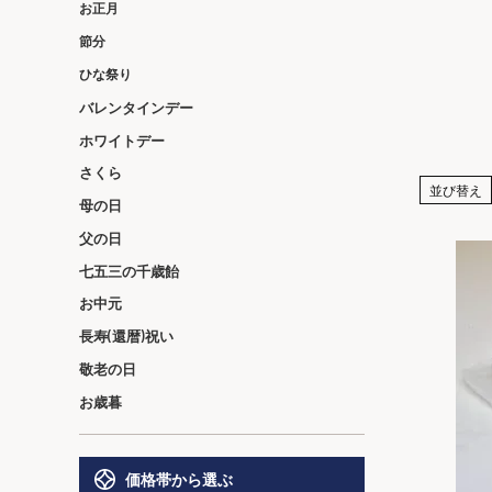
お正月
節分
ひな祭り
バレンタインデー
ホワイトデー
さくら
並び替え
母の日
父の日
七五三の千歳飴
お中元
長寿(還暦)祝い
敬老の日
お歳暮
価格帯から選ぶ