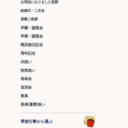
お世話になりました煎餅
結婚式・二次会
退職ご挨拶
卒園・謝恩会
卒業・謝恩会
開店創立記念
周年記念
内祝い
快気祝い
発表会
送別会
香典
長寿(還暦)祝い
季節行事から選ぶ