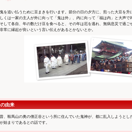
鬼を追い払うために豆まきを行います。節分の日の夕方に、煎った大豆を升
しくは一家の主人が外に向って「鬼は外」、内に向って「福は内」と大声で
そして各自、年の数だけ豆を食べると、その年は厄を逃れ、無病息災で過ご
非常に縁起が良いという言い伝えがあるとかないとか。
きの由来
昔、鞍馬山の奥の僧正谷という所に住んでいた鬼神が、都に乱入しようとし
が始まりであるとの話です。