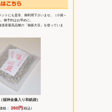
ベントにも是非、御利用下さいませ。（小袋～
い。御予約はお早めに。
海道産最高品種の「袖振大豆」を使っていま
（福神金像入り和紙袋）
260円
価格：
(税込)