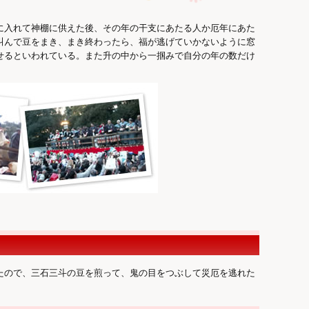
に入れて神棚に供えた後、その年の干支にあたる人か厄年にあた
叫んで豆をまき、まき終わったら、福が逃げていかないように窓
せるといわれている。また升の中から一掴みで自分の年の数だけ
たので、三石三斗の豆を煎って、鬼の目をつぶして災厄を逃れた