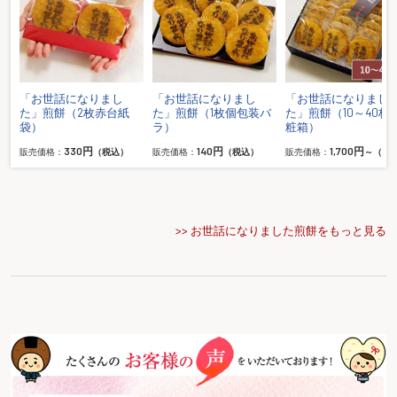
「お世話になりまし
「お世話になりまし
「お世話になりまし
化
た」煎餅（2枚赤台紙
た」煎餅（1枚個包装バ
た」煎餅（10～40枚
袋）
ラ）
粧箱）
330円
140円
1,700円
込）
販売価格：
（税込）
販売価格：
（税込）
販売価格：
～（税
>> お世話になりました煎餅をもっと見る