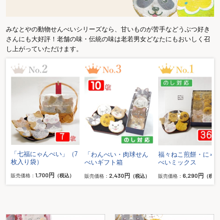
みなとやの動物せんべいシリーズなら、甘いものが苦手などうぶつ好き
さんにも大好評！老舗の味・伝統の味は老若男女どなたにもおいしく召
し上がっていただけます。
「七福にゃんべい」（7
ん
「わんべい・肉球せん
福々ねこ煎餅・にゃ
枚入り袋）
べいギフト箱
べいミックス
1,700円
2,430円
6,290円
販売価格：
（税込）
）
販売価格：
（税込）
販売価格：
（税込