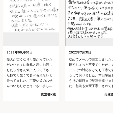
2022年7月31日
2022年7月29日
初めてメールで注文しました。
会社を退職する時にみなとや
最初ちょっと不安でしたが、メ
んの七福にゃんべいと文字入
ールでの対応がとても丁寧で安
おせんべいを配り、皆さんに
心しておりました。本日希望ど
「カワイイね、どこで頼んだ
うりの日時まで配達受取りまし
の？今度使ってみようかな」
た。包装も大変丁寧にされてお
言っていただけました。以前
り予想以上でした。今回の注文
長期で入院し、退院の際にお
兵庫県I様
神奈川県
では、これ以上は望めないだろ
いしたのですが、物だけでな
うと思う程好感がもてました。
く、感謝の気持ちも言葉(文字
又注文したいと思います。
してあげれるのは嬉しいです
大勢の人にあげたので、金額