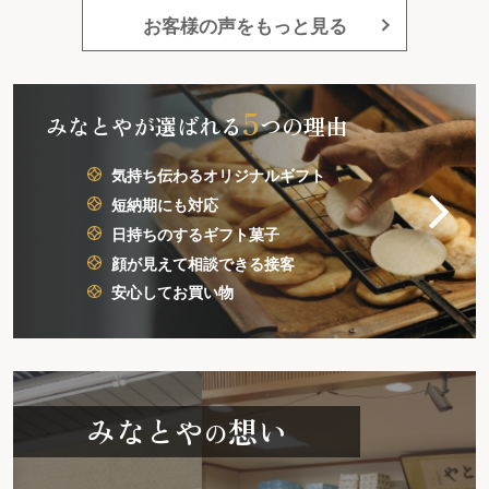
かなりかかったので、もう少
お客様の声をもっと見る
小さいバージョンで安いのも
っていただけると助かります
5
みなとやが選ばれる
つの理由
気持ち伝わるオリジナルギフト
短納期にも対応
日持ちのするギフト菓子
顔が見えて相談できる接客
安心してお買い物
みなとや
想い
の