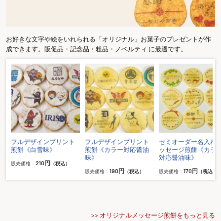
お好きな文字や絵をいれられる「オリジナル」お菓子のプレゼントが作
成できます。販促品・記念品・粗品・ノベルティ に最適です。
メ
フルデザインプリント
フルデザインプリント
セミオーダー名入れ
ー
煎餅《白雪味》
煎餅《カラー対応醤油
ッセージ煎餅《カラ
味》
対応醤油味》
210円
販売価格：
（税込）
190円
170円
販売価格：
（税込）
販売価格：
（税込）
>> オリジナルメッセージ煎餅をもっと見る