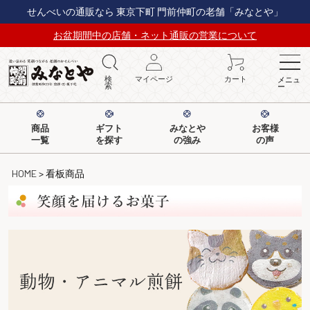
せんべいの通販なら 東京下町 門前仲町の老舗「みなとや」
お盆期間中の店舗・ネット通販の営業について
検
マイページ
カート
メニュ
索
ー
商品
ギフト
みなとや
お客様
一覧
を探す
の強み
の声
HOME
看板商品