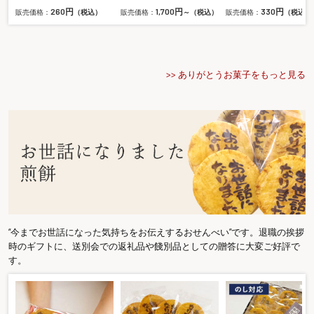
260円
1,700円
330円
販売価格：
（税込）
販売価格：
～（税込）
販売価格：
（税込）
>> ありがとうお菓子をもっと見る
“今までお世話になった気持ちをお伝えするおせんべい”です。退職の挨拶
時のギフトに、送別会での返礼品や餞別品としての贈答に大変ご好評で
す。