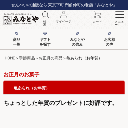
せんべいの通販なら 東京下町 門前仲町の老舗「みなとや」
検
マイページ
カート
メニュ
索
ー
商品
ギフト
みなとや
お客様
一覧
を探す
の強み
の声
HOME
季節商品
お正月の商品
亀あられ（お年賀）
お正月のお菓子
亀あられ（お年賀）
ちょっとした年賀のプレゼントに好評です。