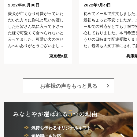
2022年00月00日
2022年7月31日
愛犬が亡くなり可愛がっていた
初めてメールで注文しました
だいた方々に御礼と思いお渡し
最初ちょっと不安でしたが、
したら皆さん気に入って下さっ
ールでの対応がとても丁寧で
た様で可愛くて食べられないと
心しておりました。本日希望
云ってました。可愛い犬のおせ
うりの日時まで配達受取りま
んべいありがとうございまし
た。包装も大変丁寧にされて
た。
り予想以上でした。今回の注
東京都K様
兵庫県
では、これ以上は望めないだ
うと思う程好感がもてました
又注文したいと思います。
お客様の声をもっと見る
5
みなとやが選ばれる
つの理由
気持ち伝わるオリジナルギフト
短納期にも対応