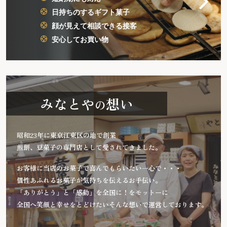
日持ちのするギフト菓子
顔が見えて相談できる接客
安心してお買い物
みなとや
想い
の
昭和23年に東京江東区の地で創業
煎餅、豆菓子の専門店として愛されてきました。
お客様に当店のお菓子で喜んでもらいたい一心で・・・
個性あふれるお菓子が気持ちを伝えるお手伝い。
「ありがとう」と「感動」を全国に！をモットーに
全国へ笑顔と幸せをとどけたいそんな想いで運営しております。