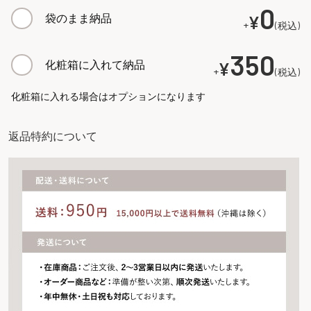
(
0
袋のまま納品
¥
必
+
税込
須
)
350
化粧箱に入れて納品
¥
+
税込
化粧箱に入れる場合はオプションになります
返品特約について