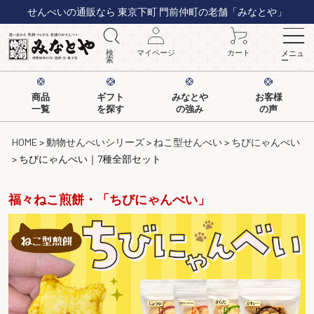
せんべいの通販なら 東京下町 門前仲町の老舗「みなとや」
検
マイページ
カート
メニュ
索
ー
商品
ギフト
みなとや
お客様
一覧
を探す
の強み
の声
HOME
動物せんべいシリーズ
ねこ型せんべい
ちびにゃんべい
ちびにゃんべい｜7種全部セット
福々ねこ煎餅・「ちびにゃんべい」