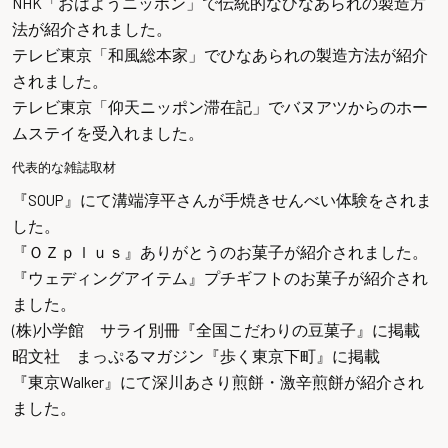
NHK「おはようニッポン」
で伝統的なひなあられの製造方
法が紹介されました。
テレビ東京「和風総本家」
でひなあられの製造方法が紹介
されました。
テレビ東京「仰天ニッポン滞在記」
でバヌアツからのホー
ムステイを受入れました。
代表的な雑誌取材
『SOUP』
にて溝端淳平さんが手焼きせんべい体験をされま
した。
『ＯＺｐｌｕｓ』
ありがとうのお菓子が紹介されました。
『ウェディングアイテム』
プチギフトのお菓子が紹介され
ました。
(株)小学館 サライ別冊『全国こだわりの豆菓子』
に掲載
昭文社 まっぷるマガジン『歩く東京下町』
に掲載
『東京Walker』
にて深川あさり煎餅・激辛煎餅が紹介され
ました。