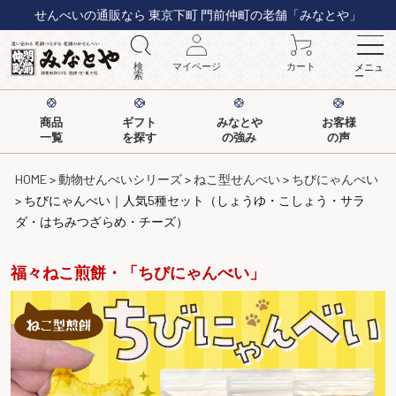
せんべいの通販なら 東京下町 門前仲町の老舗「みなとや」
検
マイページ
カート
メニュ
索
ー
商品
ギフト
みなとや
お客様
一覧
を探す
の強み
の声
HOME
動物せんべいシリーズ
ねこ型せんべい
ちびにゃんべい
ちびにゃんべい｜人気5種セット（しょうゆ・こしょう・サラ
ダ・はちみつざらめ・チーズ）
福々ねこ煎餅・「ちびにゃんべい」