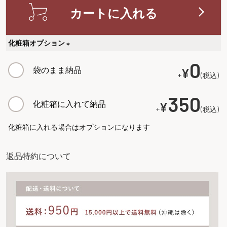
カートに入れる
化粧箱オプション
(
0
袋のまま納品
¥
必
+
税込
須
)
350
化粧箱に入れて納品
¥
+
税込
化粧箱に入れる場合はオプションになります
返品特約について