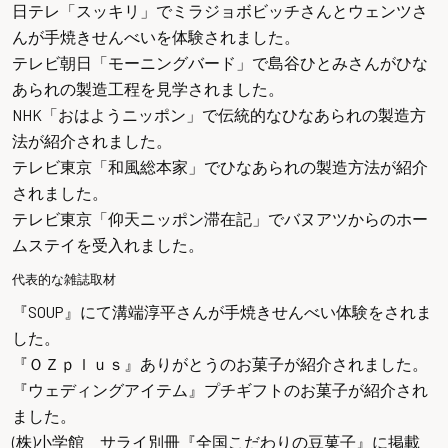
日テレ「スッキリ」
でミラジョボビッチさんとウェンツさ
んが手焼きせんべいを体験されました。
テレビ朝日「モーニングバード」
で島谷ひとみさんがひな
あられの製造工程を見学されました。
NHK「おはようニッポン」
で伝統的なひなあられの製造方
法が紹介されました。
テレビ東京「和風総本家」
でひなあられの製造方法が紹介
されました。
テレビ東京「仰天ニッポン滞在記」
でバヌアツからのホー
ムステイを受入れました。
代表的な雑誌取材
『SOUP』
にて溝端淳平さんが手焼きせんべい体験をされま
した。
『ＯＺｐｌｕｓ』
ありがとうのお菓子が紹介されました。
『ウェディングアイテム』
プチギフトのお菓子が紹介され
ました。
(株)小学館 サライ別冊『全国こだわりの豆菓子』
に掲載