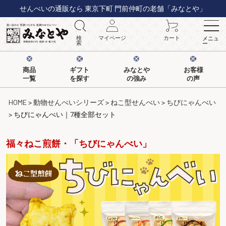
せんべいの通販なら 東京下町 門前仲町の老舗「みなとや」
検
マイページ
カート
メニュ
索
ー
商品
ギフト
みなとや
お客様
一覧
を探す
の強み
の声
HOME
動物せんべいシリーズ
ねこ型せんべい
ちびにゃんべい
ちびにゃんべい｜7種全部セット
福々ねこ煎餅・「ちびにゃんべい」