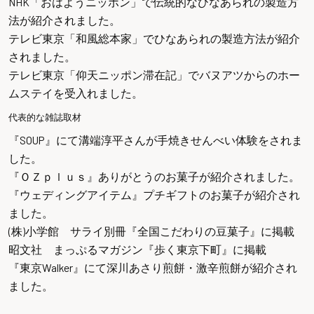
NHK「おはようニッポン」
で伝統的なひなあられの製造方
法が紹介されました。
テレビ東京「和風総本家」
でひなあられの製造方法が紹介
されました。
テレビ東京「仰天ニッポン滞在記」
でバヌアツからのホー
ムステイを受入れました。
代表的な雑誌取材
『SOUP』
にて溝端淳平さんが手焼きせんべい体験をされま
した。
『ＯＺｐｌｕｓ』
ありがとうのお菓子が紹介されました。
『ウェディングアイテム』
プチギフトのお菓子が紹介され
ました。
(株)小学館 サライ別冊『全国こだわりの豆菓子』
に掲載
昭文社 まっぷるマガジン『歩く東京下町』
に掲載
『東京Walker』
にて深川あさり煎餅・激辛煎餅が紹介され
ました。