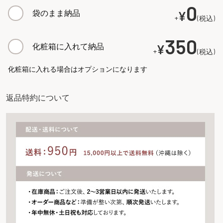
(
0
袋のまま納品
¥
必
+
税込
須
)
350
化粧箱に入れて納品
¥
+
税込
化粧箱に入れる場合はオプションになります
返品特約について