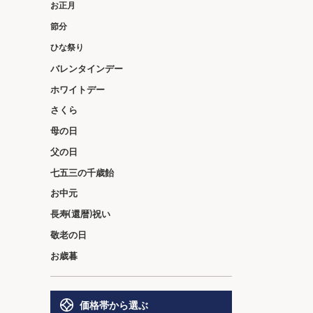
お正月
節分
ひな祭り
バレンタインデー
ホワイトデー
さくら
母の日
父の日
七五三の千歳飴
お中元
長寿(還暦)祝い
敬老の日
お歳暮
価格帯から選ぶ