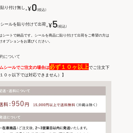
(
0
貼り付け無し
¥
必
+
税込
須
)
5
シールを貼り付けて出荷
¥
+
税込
はシートで納品です。シールを商品に貼り付けて出荷をご希望の方は
けオプションをお選びください。
約について
必ず１０ヶ以上
ムシールでご注文の場合は
でご注文下
１０ヶ以下では対応できません）】