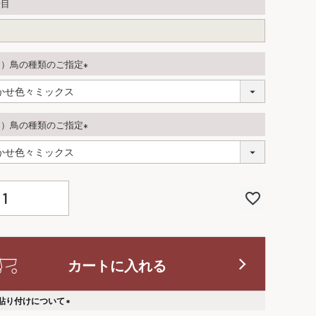
行目
側）鳥の種類のご指定
(
必
須
側）鳥の種類のご指定
)
(
必
須
)
カートに入れる
貼り付けについて