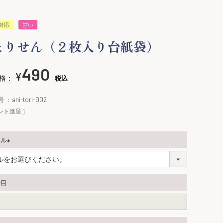
対応
甘い
とりせん（２枚入り台紙袋）
490
¥
格：
税込
号
ani-tori-002
ント進呈 ]
ール
(
必
須
行目
)