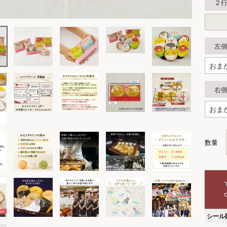
２
左
右
シール