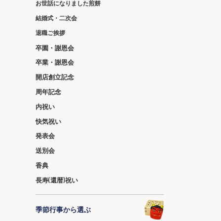
お世話になりました煎餅
結婚式・二次会
退職ご挨拶
卒園・謝恩会
卒業・謝恩会
開店創立記念
周年記念
内祝い
快気祝い
発表会
送別会
香典
長寿(還暦)祝い
季節行事から選ぶ