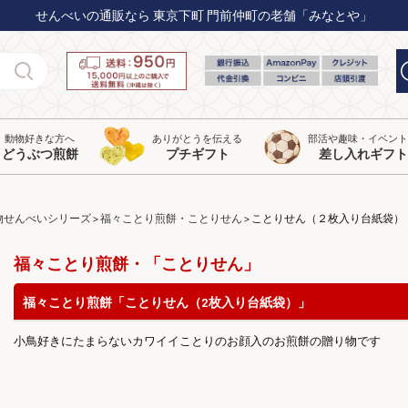
せんべいの通販なら 東京下町 門前仲町の老舗「みなとや」
動物好きな方へ
ありがとうを伝える
部活や趣味・イベン
どうぶつ煎餅
プチギフト
差し入れギフト
物せんべいシリーズ
福々ことり煎餅・ことりせん
ことりせん（２枚入り台紙袋）
福々ことり煎餅・「ことりせん」
福々ことり煎餅「ことりせん（2枚入り台紙袋）」
小鳥好きにたまらないカワイイことりのお顔入のお煎餅の贈り物です