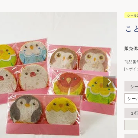
シール
こ
販売価
商品番
[
5
ポイ
シ
１