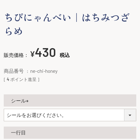
ちびにゃんべい｜はちみつざ
らめ
430
¥
販売価格：
税込
商品番号
ne-chi-honey
[
4
ポイント進呈 ]
シール
(
必
須
一行目
)