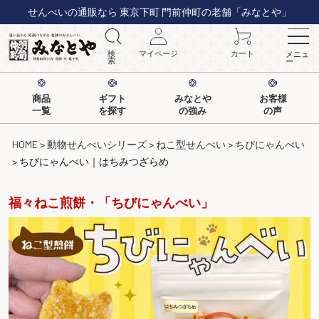
せんべいの通販なら 東京下町 門前仲町の老舗「みなとや」
検
マイページ
カート
メニュ
索
ー
商品
ギフト
みなとや
お客様
一覧
を探す
の強み
の声
HOME
動物せんべいシリーズ
ねこ型せんべい
ちびにゃんべい
ちびにゃんべい｜はちみつざらめ
福々ねこ煎餅・「ちびにゃんべい」