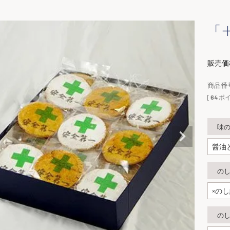
「
販売価
商品番
[
64
ポイ
味
の
の