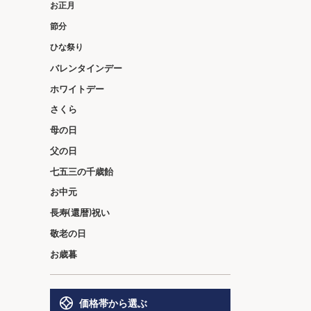
お正月
節分
ひな祭り
バレンタインデー
ホワイトデー
さくら
母の日
父の日
七五三の千歳飴
お中元
長寿(還暦)祝い
敬老の日
お歳暮
価格帯から選ぶ