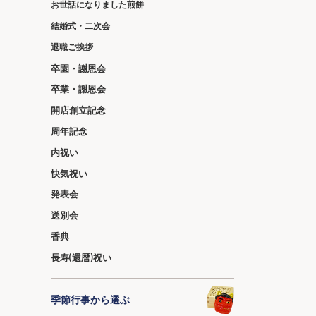
お世話になりました煎餅
結婚式・二次会
退職ご挨拶
卒園・謝恩会
卒業・謝恩会
開店創立記念
周年記念
内祝い
快気祝い
発表会
送別会
香典
長寿(還暦)祝い
季節行事から選ぶ