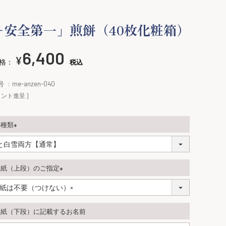
＋安全第一」煎餅（40枚化粧箱）
6,400
¥
格：
税込
号
me-anzen-040
ント進呈 ]
の種類
(
必
須
し紙（上段）のご指定
)
(
必
須
し紙（下段）に記載するお名前
)