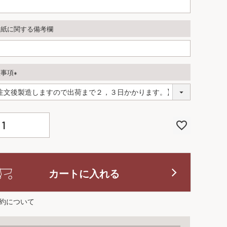
し紙に関する備考欄
意事項
(
必
須
)
カートに入れる
約について