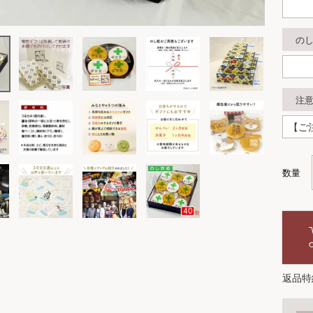
の
注
返品特