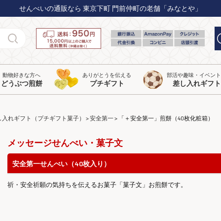
せんべいの通販なら 東京下町 門前仲町の老舗「みなとや」
動物好きな方へ
ありがとうを伝える
部活や趣味・イベン
どうぶつ煎餅
プチギフト
差し入れギフト
し入れギフト（プチギフト菓子）
安全第一
「＋安全第一」煎餅（40枚化粧箱）
メッセージせんべい・菓子文
安全第一せんべい（40枚入り）
祈・安全祈願の気持ちを伝えるお菓子「菓子文」お煎餅です。