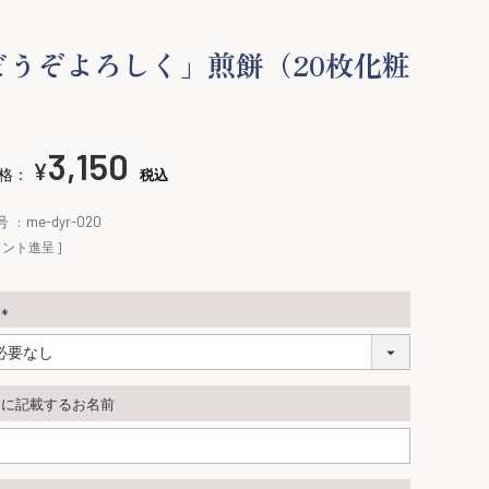
どうぞよろしく」煎餅（20枚化粧
）
3,150
¥
格：
税込
号
me-dyr-020
ント進呈 ]
し
(
必
須
しに記載するお名前
)