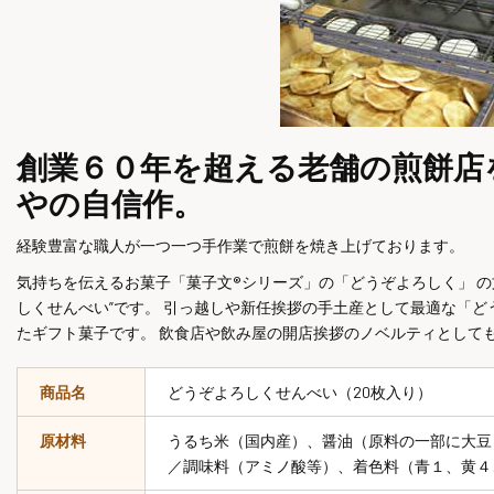
創業６０年を超える老舗の煎餅店
やの自信作。
経験豊富な職人が一つ一つ手作業で煎餅を焼き上げております。
気持ちを伝えるお菓子「菓子文®シリーズ」の「どうぞよろしく」 の
しくせんべい”です。 引っ越しや新任挨拶の手土産として最適な「ど
たギフト菓子です。 飲食店や飲み屋の開店挨拶のノベルティとして
商品名
どうぞよろしくせんべい（20枚入り）
原材料
うるち米（国内産）、醤油（原料の一部に大豆
／調味料（アミノ酸等）、着色料（青１、黄４