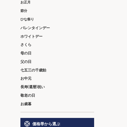
お正月
節分
ひな祭り
バレンタインデー
ホワイトデー
さくら
母の日
父の日
七五三の千歳飴
お中元
長寿(還暦)祝い
敬老の日
お歳暮
価格帯から選ぶ