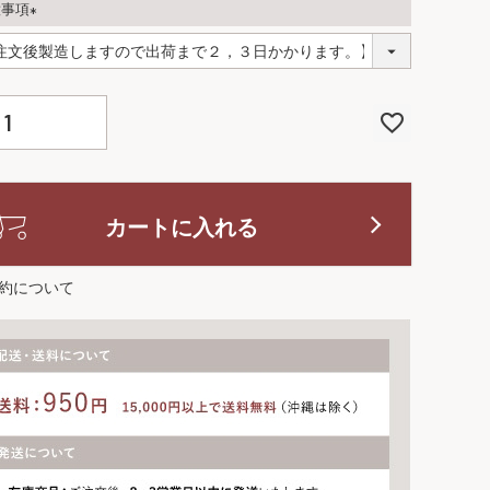
意事項
(
必
須
)
カートに入れる
約について