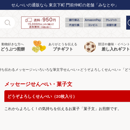
せんべいの通販なら 東京下町 門前仲町の老舗「みなとや」
動物好きな方へ
ありがとうを伝える
部活や趣味・イベン
どうぶつ煎餅
プチギフト
差し入れギフト
持ち伝わるメッセージ
いろいろな筆文字せんべい
どうぞよろしくせんべい
「ど
メッセージせんべい・菓子文
どうぞよろしくせんべい（20枚入り）
これからよろしく！の気持ちを伝えるお菓子「菓子文」お煎餅です。