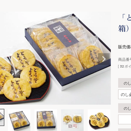
「
箱
販売価
商品番
[
32
ポイ
の
の