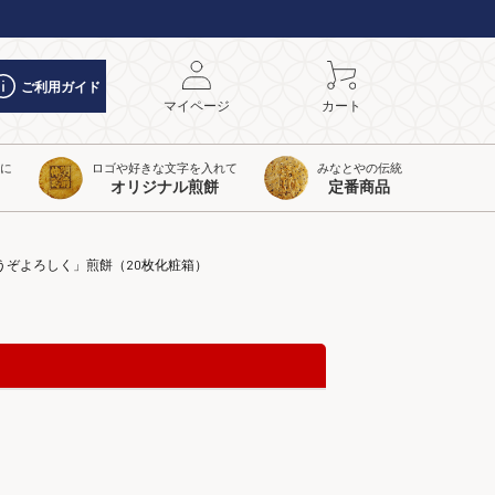
ご利用ガイド
マイページ
カート
トに
ロゴや好きな文字を入れて
みなとやの伝統
オリジナル煎餅
定番商品
うぞよろしく」煎餅（20枚化粧箱）