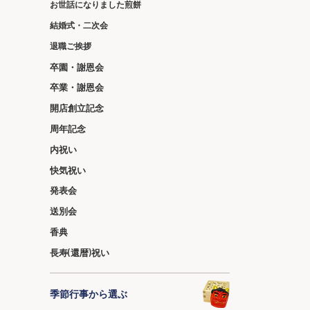
お世話になりました煎餅
結婚式・二次会
退職ご挨拶
卒園・謝恩会
卒業・謝恩会
開店創立記念
周年記念
内祝い
快気祝い
発表会
送別会
香典
長寿(還暦)祝い
季節行事から選ぶ