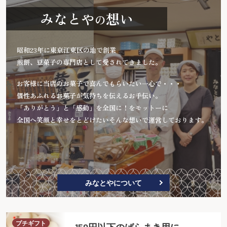
みなとや
想い
の
昭和23年に東京江東区の地で創業
煎餅、豆菓子の専門店として愛されてきました。
お客様に当店のお菓子で喜んでもらいたい一心で・・・
個性あふれるお菓子が気持ちを伝えるお手伝い。
「ありがとう」と「感動」を全国に！をモットーに
全国へ笑顔と幸せをとどけたいそんな想いで運営しております。
みなとやについて
プチギフト