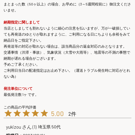
まとまった数（50ヶ以上）の場合、お早めに（3～5週間程前に）御注文くださ
いませ。
納期指定に関しまして
当店としましても割れないように細心の注意を払いますが、万が一破損してい
ても再発送のゆとりが取れますように、ご利用になる日にちよりも余裕をみて
納品日をご指定下さい。
再発送等の対応が取れない場合は、該当商品分の返金対応のみとなります。
交通事情（渋滞・事故）、気象状況（大雪や大雨等）、地震等の不測の事態で
納期が遅れる場合がございます。
予めご了承ください。
ご利用日当日の配達指定はお止め下さい。（運送トラブル発生時に対応がとれ
ない為）
発注単位について
最低発注数 1ヶ です。
5.00
2
yukizou
1
埼玉県
50代