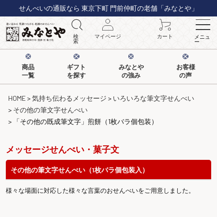
せんべいの通販なら 東京下町 門前仲町の老舗「みなとや」
検
マイページ
カート
メニュ
索
ー
商品
ギフト
みなとや
お客様
一覧
を探す
の強み
の声
HOME
気持ち伝わるメッセージ
いろいろな筆文字せんべい
その他の筆文字せんべい
「その他の既成筆文字」煎餅（1枚バラ個包装）
メッセージせんべい・菓子文
その他の筆文字せんべい（1枚バラ個包装入）
様々な場面に対応した様々な言葉のおせんべいをご用意しました。