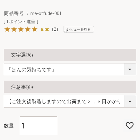
商品番号
me-otfude-001
[
1
ポイント進呈 ]
（
2
）
5.00
レビューを見る
文字選択
(
必
須
注意事項
)
(
必
須
)