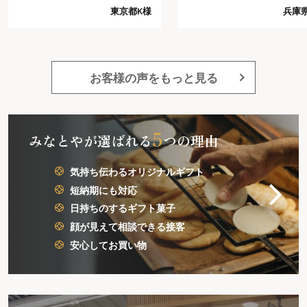
り予想以上でした。今回の注文
長期で入院し、退院の際
兵庫県I様
神奈
では、これ以上は望めないだろ
いしたのですが、物だけ
うと思う程好感がもてました。
く、感謝の気持ちも言葉(
又注文したいと思います。
してあげれるのは嬉しい
大勢の人にあげたので、
かなりかかったので、も
お客様の声をもっと見る
小さいバージョンで安い
っていただけると助かり
5
みなとやが選ばれる
つの理由
気持ち伝わるオリジナルギフト
短納期にも対応
日持ちのするギフト菓子
顔が見えて相談できる接客
安心してお買い物