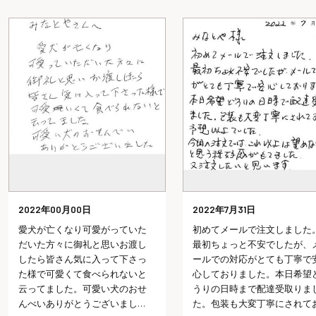
2022年7月31日
2022年7月29日
初めてメールで注文しました。
会社を退職する時にみな
最初ちょっと不安でしたが、メ
んの七福にゃんべいと文
ールでの対応がとても丁寧で安
おせんべいを配り、皆さ
心しておりました。本日希望ど
「カワイイね、どこで頼
うりの日時まで配達受取りまし
の？今度使ってみようか
た。包装も大変丁寧にされてお
言っていただけました。