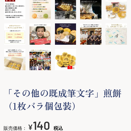
「その他の既成筆文字」煎餅
（1枚バラ個包装）
140
¥
販売価格：
税込