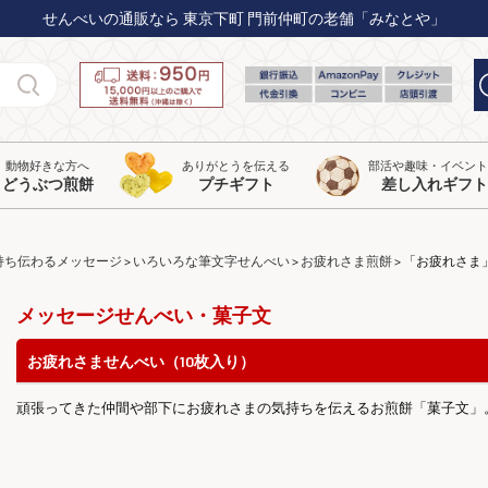
せんべいの通販なら 東京下町 門前仲町の老舗「みなとや」
動物好きな方へ
ありがとうを伝える
部活や趣味・イベン
どうぶつ煎餅
プチギフト
差し入れギフト
持ち伝わるメッセージ
いろいろな筆文字せんべい
お疲れさま煎餅
「お疲れさま
メッセージせんべい・菓子文
お疲れさませんべい（10枚入り）
頑張ってきた仲間や部下にお疲れさまの気持ちを伝えるお煎餅「菓子文」