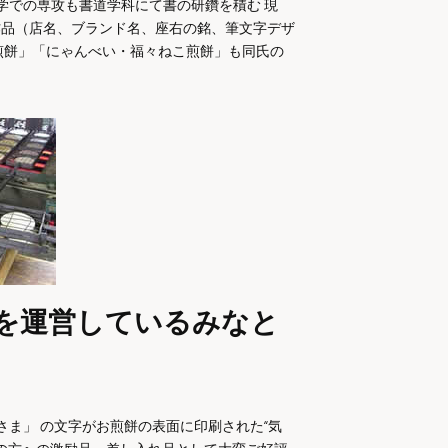
学での専攻も書道学科にて書の研鑽を積む
現
作品（店名、ブランド名、座右の銘、筆文字デザ
煎餅」「にゃんべい・福々ねこ煎餅」も同氏の
を運営しているみなと
ま」 の文字がお煎餅の表面に印刷された“気