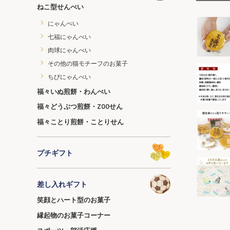
ねこ型せんべい
にゃんべい
七福にゃんべい
肉球にゃんべい
その他の猫モチーフのお菓子
ちびにゃんべい
福々いぬ煎餅・わんべい
福々どうぶつ煎餅・ZOOせん
福々ことり煎餅・ことりせん
プチギフト
差し入れギフト
笑顔とハート型のお菓子
縁起物のお菓子コーナー