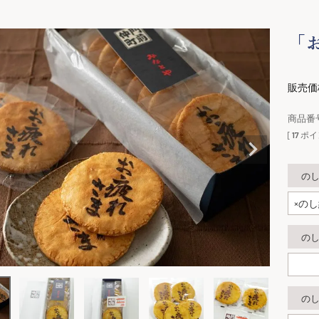
「
販売価
商品番
[
17
ポイ
の
の
の