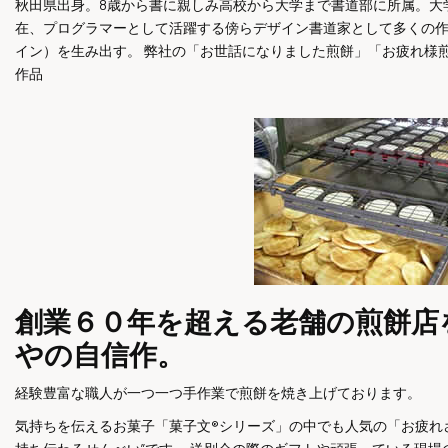
秋田県出身。8歳から書に親しみ高校から大学まで書道部に所属。大
在、プログラマーとして活躍する傍らデザイン書道家として多くの
イン）を生み出す。
弊社の「お世話になりました煎餅」「お疲れ様
作品
創業６０年を超える老舗の煎餅店
やの自信作。
経験豊富な職人が一つ一つ手作業で煎餅を焼き上げております。
気持ちを伝えるお菓子「菓子文®シリーズ」の中でも人気の「お疲れさ