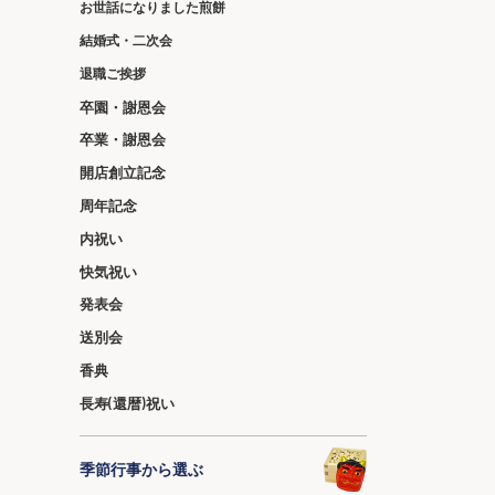
お世話になりました煎餅
結婚式・二次会
退職ご挨拶
卒園・謝恩会
卒業・謝恩会
開店創立記念
周年記念
内祝い
快気祝い
発表会
送別会
香典
長寿(還暦)祝い
季節行事から選ぶ