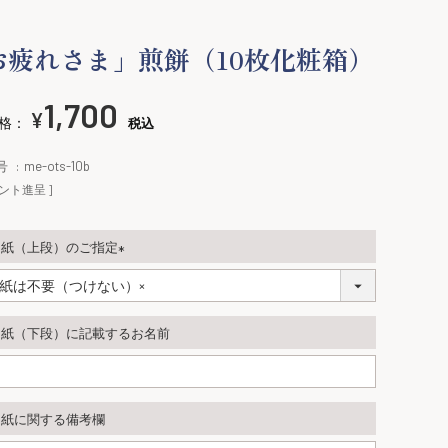
お疲れさま」煎餅（10枚化粧箱）
1,700
¥
格：
税込
号
me-ots-10b
ント進呈 ]
し紙（上段）のご指定
(
必
須
し紙（下段）に記載するお名前
)
し紙に関する備考欄