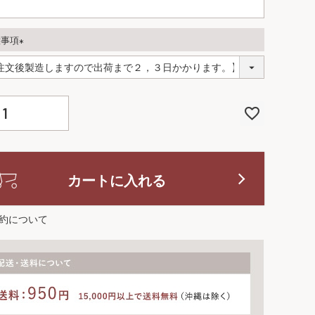
意事項
(
必
須
)
カートに入れる
約について