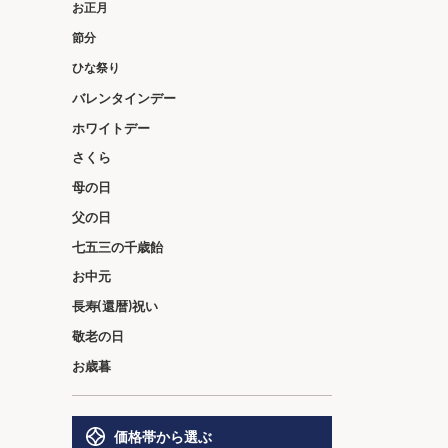
お正月
節分
ひな祭り
バレンタインデー
ホワイトデー
さくら
母の日
父の日
七五三の千歳飴
お中元
長寿(還暦)祝い
敬老の日
お歳暮
価格帯から選ぶ