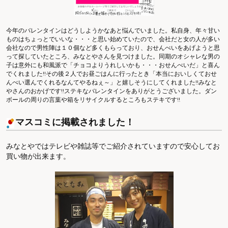
今年のバレンタインはどうしようかなあと悩んでいました。私自身、年々甘い
ものはちょっとでいいな・・・と思い始めていたので、会社だと女の人が多い
会社なので男性陣は１０個など多くもらっており、おせんべいをあげようと思
って探していたところ、みなとやさんを見つけました。同期のオシャレな男の
子は意外にも和風派で「チョコよりうれしいかも・・・おせんべいだ」と喜ん
でくれました!!その後２人でお昼ごはんに行ったとき「本当においしくておせ
んべい選んでくれるなんてやるねぇ～」と嬉しそうにしてくれました!!みなと
やさんのおかげです!!ステキなバレンタインをありがとうございました。ダン
ボールの周りの言葉や箱をリサイクルするところもステキです!!
マスコミに掲載されました！
みなとやではテレビや雑誌等でご紹介されていますので安心してお
買い物が出来ます。