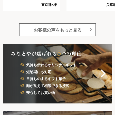
た。
り予想以上でした。今回の注文
東京都K様
兵庫県I様
では、これ以上は望めないだろ
うと思う程好感がもてました。
又注文したいと思います。
お客様の声をもっと見る
5
みなとやが選ばれる
つの理由
気持ち伝わるオリジナルギフト
短納期にも対応
日持ちのするギフト菓子
顔が見えて相談できる接客
安心してお買い物