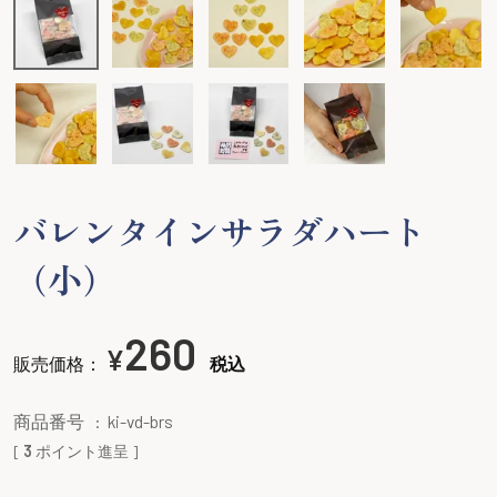
バレンタインサラダハート
（小）
260
¥
販売価格：
税込
商品番号
ki-vd-brs
[
3
ポイント進呈 ]