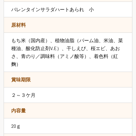
バレンタインサラダハートあられ 小
原材料
もち米（国内産）、植物油脂（パーム油、米油、菜
種油、酸化防止剤V.E）、干しえび、桜エビ、あお
さ、青のり／調味料（アミノ酸等）、着色料（紅
麴）
賞味期限
２～３ケ月
内容量
20ｇ