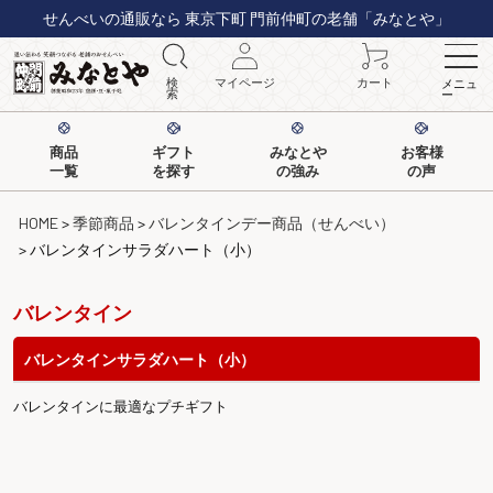
せんべいの通販なら 東京下町 門前仲町の老舗「みなとや」
検
マイページ
カート
メニュ
索
ー
商品
ギフト
みなとや
お客様
一覧
を探す
の強み
の声
HOME
季節商品
バレンタインデー商品（せんべい）
バレンタインサラダハート（小）
バレンタイン
バレンタインサラダハート（小）
バレンタインに最適なプチギフト