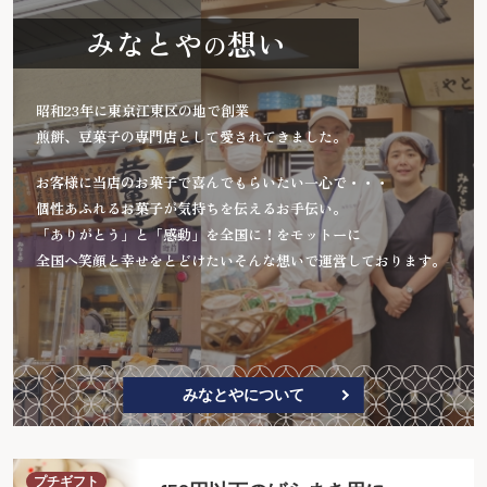
みなとや
想い
の
昭和23年に東京江東区の地で創業
煎餅、豆菓子の専門店として愛されてきました。
お客様に当店のお菓子で喜んでもらいたい一心で・・・
個性あふれるお菓子が気持ちを伝えるお手伝い。
「ありがとう」と「感動」を全国に！をモットーに
全国へ笑顔と幸せをとどけたいそんな想いで運営しております。
みなとやについて
プチギフト