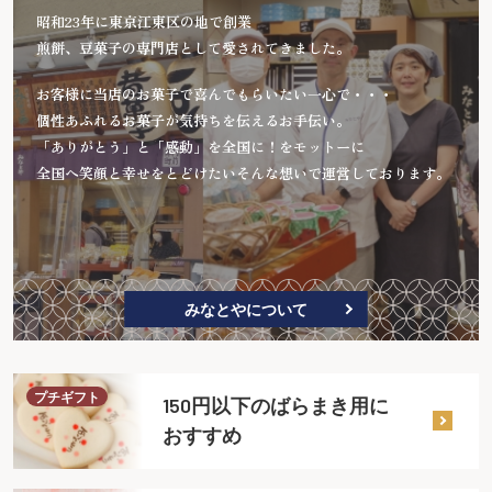
昭和23年に東京江東区の地で創業
煎餅、豆菓子の専門店として愛されてきました。
お客様に当店のお菓子で喜んでもらいたい一心で・・・
個性あふれるお菓子が気持ちを伝えるお手伝い。
「ありがとう」と「感動」を全国に！をモットーに
全国へ笑顔と幸せをとどけたいそんな想いで運営しております。
みなとやについて
プチギフト
150円以下のばらまき用に
おすすめ