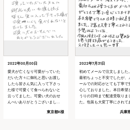
2022年00月00日
2022年7月31日
愛犬が亡くなり可愛がっていた
初めてメールで注文しました
だいた方々に御礼と思いお渡し
最初ちょっと不安でしたが、
したら皆さん気に入って下さっ
ールでの対応がとても丁寧で
た様で可愛くて食べられないと
心しておりました。本日希望
云ってました。可愛い犬のおせ
うりの日時まで配達受取りま
んべいありがとうございまし
た。包装も大変丁寧にされて
た。
り予想以上でした。今回の注
東京都K様
兵庫県
では、これ以上は望めないだ
うと思う程好感がもてました
又注文したいと思います。