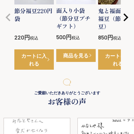
面入り小袋
節分福豆220円
鬼と福面入り
（節分豆プチ
袋
福豆（節分
ギフト）
豆）
500
220
850
税込
税込
税込
商品を見る
カートに入
カートに入
れる
れる
ご愛顧いただきありがとうございます
お客様の声