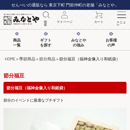
せんべいの通販なら 東京下町 門前仲町の老舗「みなとや」
検
マイページ
カート
メニュ
索
ー
商品
ギフト
みなとや
お客様
一覧
を探す
の強み
の声
HOME
季節商品
節分商品
節分福豆（福神金像入り和紙袋）
節分福豆
節分福豆（福神金像入り和紙袋）
節分のイベントに最適なプチギフト