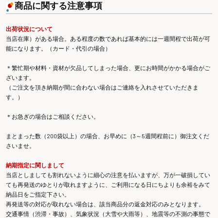
商品に関する注意事項
出荷状況について
当店在庫）がある場合。ある程度の数であれば基本的には一週間程で出荷が可
能になります。（カード・代引の場合）
＊繁忙期や材料・資材が欠品してしまった場合、更にお時間がかかる場合がご
ざいます。
（ご注文を頂き納期が間に合わない場合はご連絡を入れさせていただきま
す。）
＊お急ぎの場合はご相談ください。
まとまった数（200袋以上）の場合、お早めに（3～5週間程前に）御注文くだ
さいませ。
納期指定に関しまして
当店としましても割れないように細心の注意を払いますが、万が一破損してい
ても再発送のゆとりが取れますように、ご利用になる日にちよりも余裕をみて
納品日をご指定下さい。
再発送等の対応が取れない場合は、該当商品分の返金対応のみとなります。
交通事情（渋滞・事故）、気象状況（大雪や大雨等）、地震等の不測の事態で