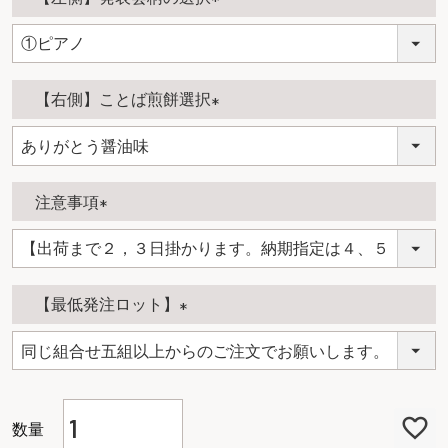
(
必
須
【右側】ことば煎餅選択
)
(
必
須
注意事項
)
(
必
須
【最低発注ロット】
)
(
必
須
)