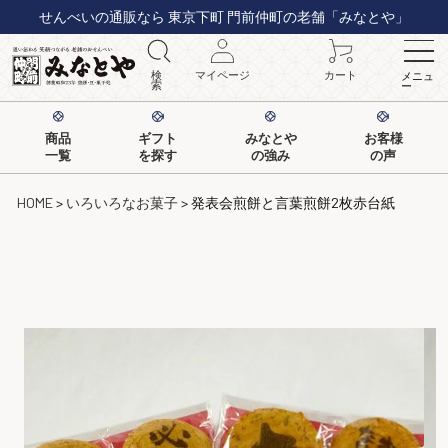
せんべいの通販なら 東京下町 門前仲町の老舗「みなとや」
検
マイページ
カート
メニュ
索
ー
商品
ギフト
みなとや
お客様
一覧
を探す
の強み
の声
HOME
いろいろなお菓子
発表会煎餅と言葉煎餅2枚赤台紙