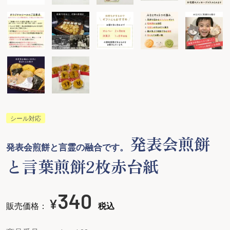
シール対応
発表会煎餅
発表会煎餅と言霊の融合です。
と言葉煎餅2枚赤台紙
340
¥
販売価格：
税込