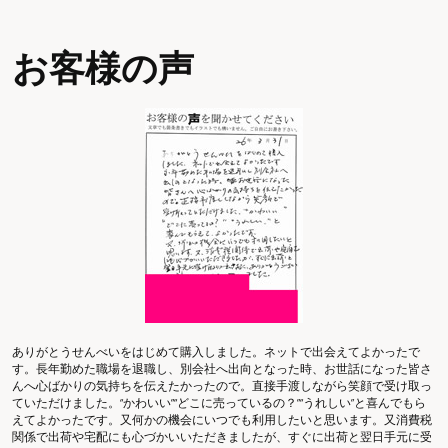
お客様の声
ありがとうせんべいをはじめて購入しました。ネットで出会えてよかったで
す。長年勤めた職場を退職し、別会社へ出向となった時、お世話になった皆さ
んへ心ばかりの気持ちを伝えたかったので。直接手渡しながら笑顔で受け取っ
ていただけました。“かわいい”“どこに売っているの？”“うれしい”と喜んでもら
えてよかったです。又何かの機会にいつでも利用したいと思います。又消費税
関係で出荷や宅配にも心づかいいただきましたが、すぐに出荷と翌日手元に受