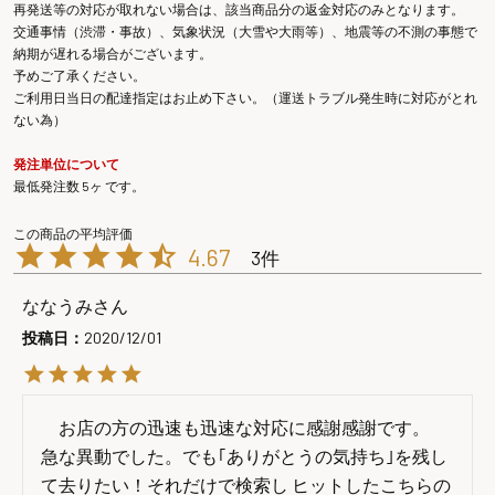
再発送等の対応が取れない場合は、該当商品分の返金対応のみとなります。
交通事情（渋滞・事故）、気象状況（大雪や大雨等）、地震等の不測の事態で
納期が遅れる場合がございます。
予めご了承ください。
ご利用日当日の配達指定はお止め下さい。（運送トラブル発生時に対応がとれ
ない為）
発注単位について
最低発注数 5ヶ です。
4.67
3
ななうみ
投稿日
2020/12/01
　お店の方の迅速も迅速な対応に感謝感謝です。

急な異動でした。でも｢ありがとうの気持ち｣を残し
て去りたい！それだけで検索し ヒットしたこちらの