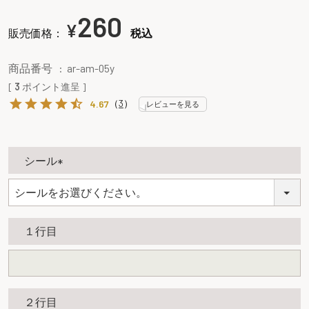
260
¥
販売価格：
税込
商品番号
ar-am-05y
[
3
ポイント進呈 ]
（
3
）
4.67
レビューを見る
シール
(
必
須
１行目
)
２行目