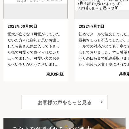
2022年00月00日
2022年7月31日
愛犬が亡くなり可愛がっていた
初めてメールで注文しました
だいた方々に御礼と思いお渡し
最初ちょっと不安でしたが、
したら皆さん気に入って下さっ
ールでの対応がとても丁寧で
た様で可愛くて食べられないと
心しておりました。本日希望
云ってました。可愛い犬のおせ
うりの日時まで配達受取りま
んべいありがとうございまし
た。包装も大変丁寧にされて
た。
り予想以上でした。今回の注
東京都K様
兵庫県
では、これ以上は望めないだ
うと思う程好感がもてました
又注文したいと思います。
お客様の声をもっと見る
5
みなとやが選ばれる
つの理由