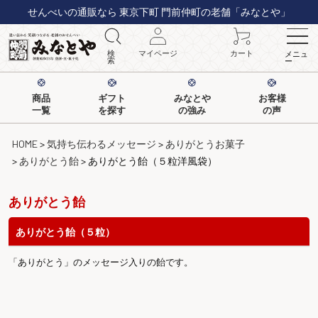
せんべいの通販なら 東京下町 門前仲町の老舗「みなとや」
検
マイページ
カート
メニュ
索
ー
商品
ギフト
みなとや
お客様
一覧
を探す
の強み
の声
HOME
気持ち伝わるメッセージ
ありがとうお菓子
ありがとう飴
ありがとう飴（５粒洋風袋）
ありがとう飴
ありがとう飴（５粒）
「ありがとう」のメッセージ入りの飴です。