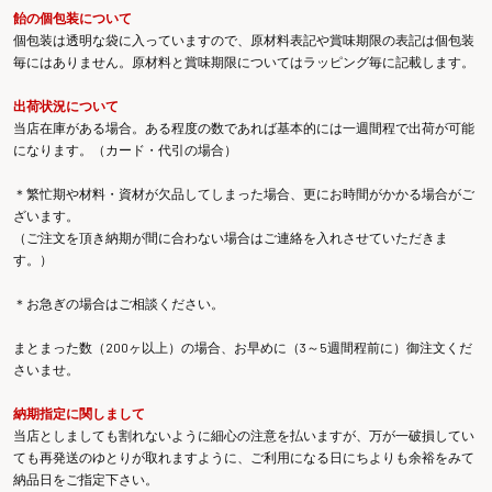
飴の個包装について
個包装は透明な袋に入っていますので、原材料表記や賞味期限の表記は個包装
毎にはありません。原材料と賞味期限についてはラッピング毎に記載します。
出荷状況について
当店在庫がある場合。ある程度の数であれば基本的には一週間程で出荷が可能
になります。（カード・代引の場合）
＊繁忙期や材料・資材が欠品してしまった場合、更にお時間がかかる場合がご
ざいます。
（ご注文を頂き納期が間に合わない場合はご連絡を入れさせていただきま
す。）
＊お急ぎの場合はご相談ください。
まとまった数（200ヶ以上）の場合、お早めに（3～5週間程前に）御注文くだ
さいませ。
納期指定に関しまして
当店としましても割れないように細心の注意を払いますが、万が一破損してい
ても再発送のゆとりが取れますように、ご利用になる日にちよりも余裕をみて
納品日をご指定下さい。