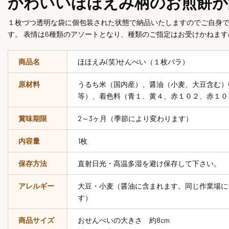
かわいいほほえみ柄のお煎餅が
１枚づつ透明な袋に個包装された状態で納品いたしますのでご自身
す。 表情は6種類のアソートとなり、種類のご指定はお受けかねま
商品名
ほほえみ(笑)せんべい（１枚バラ）
原材料
うるち米（国内産）、醤油（小麦、大豆含む）
等）、着色料（青１、黄４、赤１０２、赤１０
賞味期限
2～3ヶ月（季節により変わります）
内容量
1枚
保存方法
直射日光・高温多湿を避け保存して下さい。
アレルギー
大豆・小麦（醤油に含まれます。同じ作業場に
す）
商品サイズ
おせんべいの大きさ 約8cm