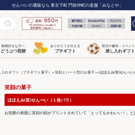
せんべいの通販なら 東京下町 門前仲町の老舗「みなとや」
動物好きな方へ
ありがとうを伝える
部活や趣味・イベン
どうぶつ煎餅
プチギフト
差し入れギフト
し入れギフト（プチギフト菓子）
笑顔とハート型のお菓子
○ほほえみ(笑)せんべ
笑顔の菓子
ほほえみ(笑)せんべい（１枚バラ）
お煎餅の表面に笑顔の顔がプリントされていて「とってもかわいい！」と