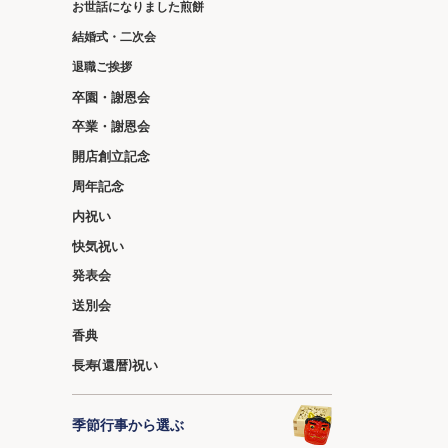
お世話になりました煎餅
結婚式・二次会
退職ご挨拶
卒園・謝恩会
卒業・謝恩会
開店創立記念
周年記念
内祝い
快気祝い
発表会
送別会
香典
長寿(還暦)祝い
季節行事から選ぶ