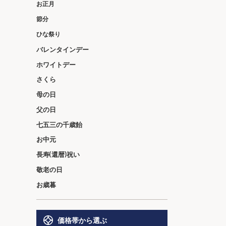
お正月
節分
ひな祭り
バレンタインデー
ホワイトデー
さくら
母の日
父の日
七五三の千歳飴
お中元
長寿(還暦)祝い
敬老の日
お歳暮
価格帯から選ぶ