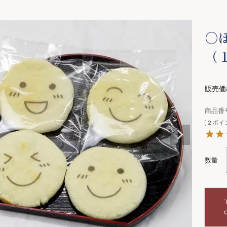
○
（
販売価
商品番
[
2
ポイ