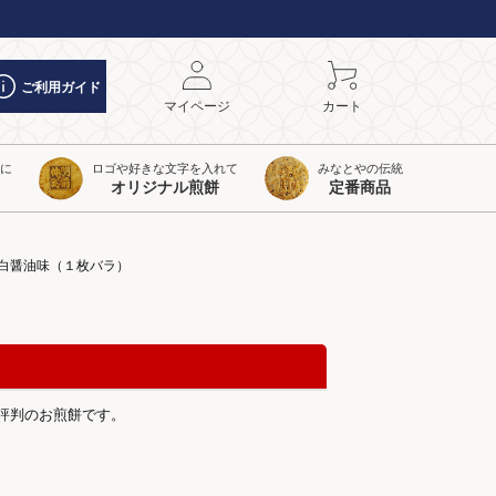
ご利用ガイド
マイページ
カート
トに
ロゴや好きな文字を入れて
みなとやの伝統
オリジナル煎餅
定番商品
い白醤油味（１枚バラ）
評判のお煎餅です。