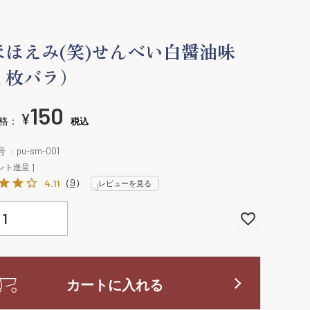
ほほえみ(笑)せんべい白醤油味
１枚バラ）
150
¥
格：
税込
号
pu-sm-001
ント進呈 ]
（
9
）
4.11
レビューを見る
カートに入れる