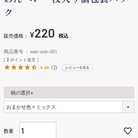
ク
220
¥
販売価格：
税込
商品番号
wan-wan-001
[
2
ポイント進呈 ]
（
7
）
4.29
レビューを見る
柄の選択
(
必
須
)