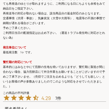
ても再発送のゆとりが取れますように、ご利用になる日にちよりも余裕をみて
納品日をご指定下さい。
再発送等の対応が取れない場合は、該当商品分の返金対応のみとなります。
交通事情（渋滞・事故）、気象状況（大雪や大雨等）、地震等の不測の事態で
納期が遅れる場合がございます。
予めご了承ください。
ご利用日当日の配達指定はお止め下さい。（運送トラブル発生時に対応がとれ
ない為）
発注単位について
最低発注数 1ヶ です。
繁忙期の対応について
基本的にはみなとやにて煎餅の生地を焼いておりますが、繁忙期に製造が間に
合わない場合、協力煎餅店にて外注作業をお願いすることがございますので予
めご了承下さいませ。（売切でご注文を止めるよりも「どうしても欲しい」と
いうお客様の声が多数ありましたのでこのような対応をさせていただきまし
た。）
4.29
7
匿名希望