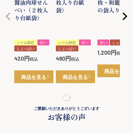
醤油肉球せん
枚入り台紙
枚・和籠模様
べい（２枚入
袋）
の袋入り）
り台紙袋）
シール対応
甘い
シール対応
甘い
甘い
しょっぱい
しょっぱい
しょっぱい
1,200
税込
420
490
税込
税込
商品を見る
商品を見る
商品を見る
ご愛顧いただきありがとうございます
お客様の声