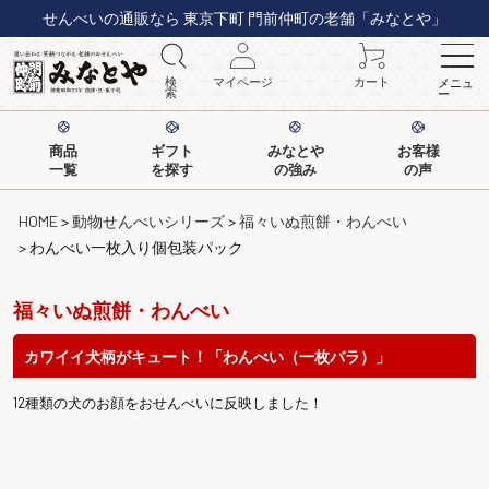
せんべいの通販なら 東京下町 門前仲町の老舗「みなとや」
検
マイページ
カート
メニュ
索
ー
商品
ギフト
みなとや
お客様
一覧
を探す
の強み
の声
HOME
動物せんべいシリーズ
福々いぬ煎餅・わんべい
わんべい一枚入り個包装パック
福々いぬ煎餅・わんべい
カワイイ犬柄がキュート！「わんべい（一枚バラ）」
12種類の犬のお顔をおせんべいに反映しました！