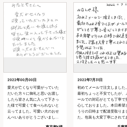
2022年7月31日
2022年7月29日
初めてメールで注文しました。
会社を退職する時にみなとや
最初ちょっと不安でしたが、メ
んの七福にゃんべいと文字入
ールでの対応がとても丁寧で安
おせんべいを配り、皆さんに
心しておりました。本日希望ど
「カワイイね、どこで頼んだ
うりの日時まで配達受取りまし
の？今度使ってみようかな」
た。包装も大変丁寧にされてお
言っていただけました。以前
り予想以上でした。今回の注文
長期で入院し、退院の際にお
兵庫県I様
神奈川県