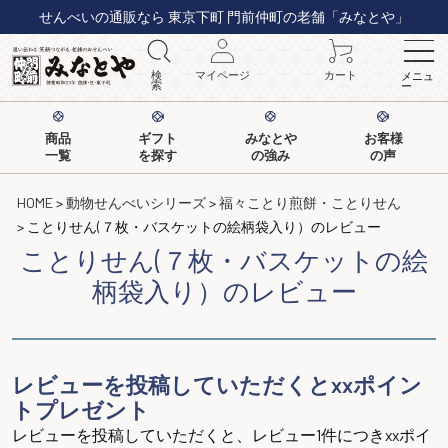
せんべいの通販なら 東京下町 門前仲町の老舗「みなとや」
検
マイページ
カート
メニュ
索
ー
商品
ギフト
みなとや
お客様
一覧
を探す
の強み
の声
HOME
動物せんべいシリーズ
福々ことり煎餅・ことりせん
ことりせん(７枚・バスケットの絵柄袋入り）のレビュー
ことりせん(７枚・バスケットの絵
柄袋入り）のレビュー
レビューを投稿していただくとxxポイン
トプレゼント
レビューを投稿していただくと、レビュー1件につきxxポイ