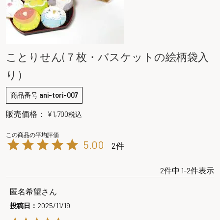
ことりせん(７枚・バスケットの絵柄袋入
り）
商品番号
ani-tori-007
販売価格：
¥
1,700
税込
5.00
2
2
件中
1
-
2
件表示
匿名希望
投稿日
2025/11/19