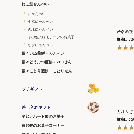
ねこ型せんべい
にゃんべい
七福にゃんべい
肉球にゃんべい
匿名希望
その他の猫モチーフのお菓子
投稿日
2
ちびにゃんべい
福々いぬ煎餅・わんべい
福々どうぶつ煎餅・ZOOせん
福々ことり煎餅・ことりせん
プチギフト
差し入れギフト
カオリ
笑顔とハート型のお菓子
投稿日
2
縁起物のお菓子コーナー