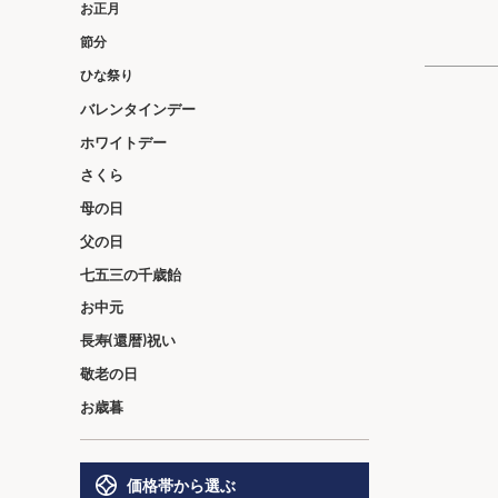
お正月
節分
ひな祭り
バレンタインデー
ホワイトデー
さくら
母の日
父の日
七五三の千歳飴
お中元
長寿(還暦)祝い
敬老の日
お歳暮
価格帯から選ぶ