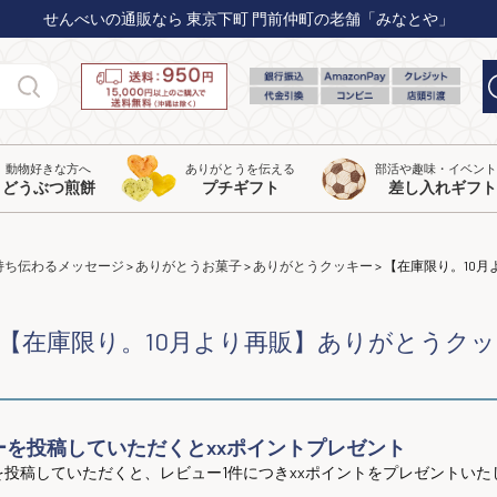
せんべいの通販なら 東京下町 門前仲町の老舗「みなとや」
動物好きな方へ
ありがとうを伝える
部活や趣味・イベン
どうぶつ煎餅
プチギフト
差し入れギフト
持ち伝わるメッセージ
ありがとうお菓子
ありがとうクッキー
【在庫限り。10
【在庫限り。10月より再販】ありがとうク
ーを投稿していただくとxxポイントプレゼント
を投稿していただくと、レビュー1件につきxxポイントをプレゼントいた