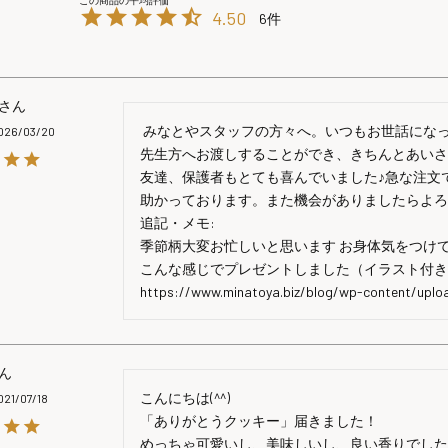
4.50
6
 みなとやスタッフの方々へ。いつもお世話になっております。今回も閉校でお別れしてしまうお友達、
026/03/20
先生方へお渡しすることができ、きちんとあい
友達、保護者もとても喜んでいました♪急な注文
助かっております。また機会がありましたらよろ
追記・メモ:

季節柄大変お忙しいと思います お身体気をつけて
こんな感じでプレゼントしました（イラスト付き
https://www.minatoya.biz/blog/wp-content/upl
こんにちは(^^)

021/07/18
「ありがとうクッキー」届きました！

めっちゃ可愛いし、美味しいし、良い香りでした