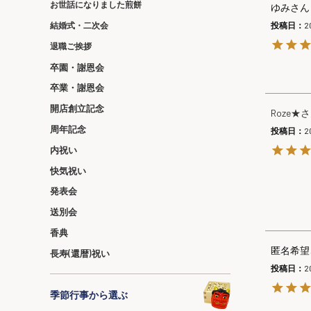
お世話になりました煎餅
ゆみ
結婚式・二次会
投稿日
2
退職ご挨拶
卒園・謝恩会
卒業・謝恩会
開店創立記念
Roze★
周年記念
投稿日
2
内祝い
快気祝い
発表会
送別会
香典
匿名希望
長寿(還暦)祝い
投稿日
2
季節行事から選ぶ