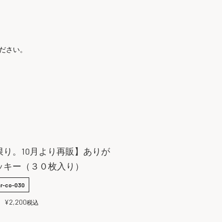
ださい。
限り。10月より再販】ありが
ッキー（３０枚入り）
ar-co-030
：
¥
2,200
税込