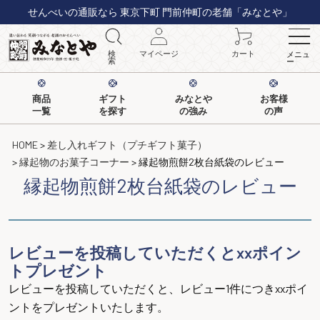
せんべいの通販なら 東京下町 門前仲町の老舗「みなとや」
検
マイページ
カート
メニュ
索
ー
商品
ギフト
みなとや
お客様
一覧
を探す
の強み
の声
HOME
差し入れギフト（プチギフト菓子）
縁起物のお菓子コーナー
縁起物煎餅2枚台紙袋のレビュー
縁起物煎餅2枚台紙袋のレビュー
レビューを投稿していただくとxxポイン
トプレゼント
レビューを投稿していただくと、レビュー1件につきxxポイ
ントをプレゼントいたします。