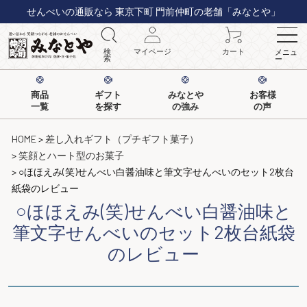
せんべいの通販なら 東京下町 門前仲町の老舗「みなとや」
検
マイページ
カート
メニュ
索
ー
商品
ギフト
みなとや
お客様
一覧
を探す
の強み
の声
HOME
差し入れギフト（プチギフト菓子）
笑顔とハート型のお菓子
○ほほえみ(笑)せんべい白醤油味と筆文字せんべいのセット2枚台
紙袋のレビュー
○ほほえみ(笑)せんべい白醤油味と
筆文字せんべいのセット2枚台紙袋
のレビュー