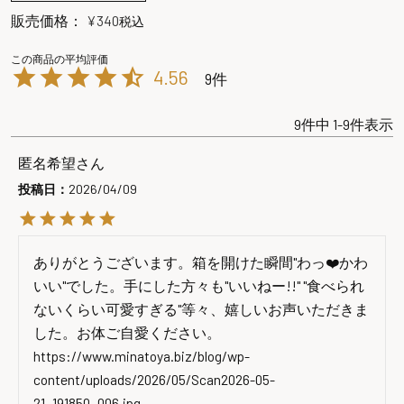
販売価格：
¥
340
税込
4.56
9
9
件中
1
-
9
件表示
匿名希望
投稿日
2026/04/09
ありがとうございます。箱を開けた瞬間"わっ❤️かわ
いい"でした。手にした方々も"いいねー!!" "食べられ
ないくらい可愛すぎる"等々、嬉しいお声いただきま
した。お体ご自愛ください。

https://www.minatoya.biz/blog/wp-
content/uploads/2026/05/Scan2026-05-
21_191850_006.jpg