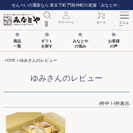
せんべいの通販なら 東京下町 門前仲町の老舗「みなとや」
検
マイページ
カート
メニュ
索
ー
商品
ギフト
みなとや
お客様
一覧
を探す
の強み
の声
HOME
ゆみさんのレビュー
ゆみさんのレビュー
1
件中
1
-
1
件表示