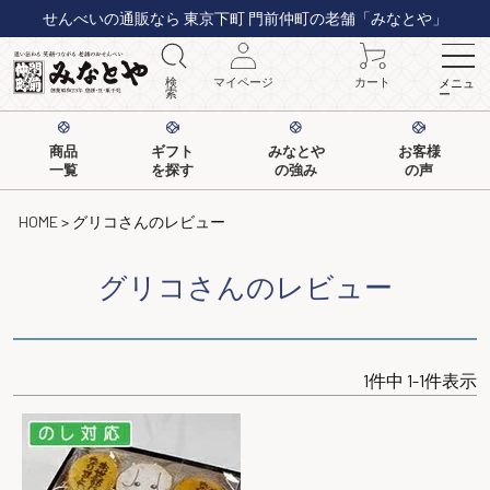
せんべいの通販なら 東京下町 門前仲町の老舗「みなとや」
検
マイページ
カート
メニュ
索
ー
商品
ギフト
みなとや
お客様
一覧
を探す
の強み
の声
HOME
グリコさんのレビュー
グリコさんのレビュー
1
件中
1
-
1
件表示