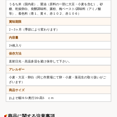
うるち米（国内産）、醤油（原料の一部に大豆・小麦を含む）、砂
糖、乾燥卵白、発酵調味料、澱粉、梅ペースト/調味料（アミノ酸
等）、着色料（青１、黄４、赤１０２、赤１０６）
賞味期限
2～3ヶ月（季節により変わります）
内容量
24枚入り
保存方法
直射日光・高温多湿を避け保存して下さい。
アレルギー
小麦・大豆・卵白（同じ作業場にて卵・小麦・落花生の取り扱いがご
ざいます）
商品サイズ
およそ幅19.5×奥行26×高5 ｃｍ
商品に関する注意事項