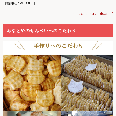
［福田紀子WEBSITE］
https://norisan.jimdo.com/