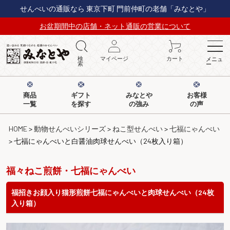
せんべいの通販なら 東京下町 門前仲町の老舗「みなとや」
お盆期間中の店舗・ネット通販の営業について
検
マイページ
カート
メニュ
索
ー
商品
ギフト
みなとや
お客様
一覧
を探す
の強み
の声
HOME
動物せんべいシリーズ
ねこ型せんべい
七福にゃんべい
七福にゃんべいと白醤油肉球せんべい（24枚入り箱）
福々ねこ煎餅・七福にゃんべい
福招きお顔入り猫形煎餅七福にゃんべいと肉球せんべい（24枚
入り箱）