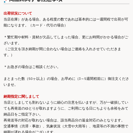
出荷状況について
当店在庫）がある場合。ある程度の数であれば基本的には一週間程で出荷が可
能になります。（カード・代引の場合）
＊繁忙期や材料・資材が欠品してしまった場合、更にお時間がかかる場合がご
ざいます。
（ご注文を頂き納期が間に合わない場合はご連絡を入れさせていただきま
す。）
＊お急ぎの場合はご相談ください。
まとまった数（50ヶ以上）の場合、お早めに（3～5週間程前に）御注文くださ
いませ。
納期指定に関しまして
当店としましても割れないように細心の注意を払いますが、万が一破損してい
ても再発送のゆとりが取れますように、ご利用になる日にちよりも余裕をみて
納品日をご指定下さい。
再発送等の対応が取れない場合は、該当商品分の返金対応のみとなります。
交通事情（渋滞・事故）、気象状況（大雪や大雨等）、地震等の不測の事態で
納期が遅れる場合がございます。