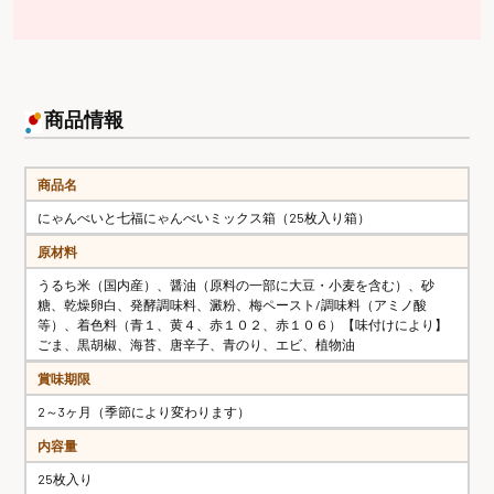
商品情報
商品名
にゃんべいと七福にゃんべいミックス箱（25枚入り箱）
原材料
うるち米（国内産）、醤油（原料の一部に大豆・小麦を含む）、砂
糖、乾燥卵白、発酵調味料、澱粉、梅ペースト/調味料（アミノ酸
等）、着色料（青１、黄４、赤１０２、赤１０６）【味付けにより】
ごま、黒胡椒、海苔、唐辛子、青のり、エビ、植物油
賞味期限
2～3ヶ月（季節により変わります）
内容量
25枚入り