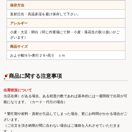
保存方法
直射日光・高温多湿を避け保存して下さい。
アレルギー
小麦・大豆・卵白（同じ作業場にて卵・小麦・落花生の取り扱いがご
ざいます）
商品サイズ
およそ幅19.5×奥行２６×高５ ｃｍ
商品に関する注意事項
出荷状況について
当店在庫）がある場合。ある程度の数であれば基本的には一週間程で出荷が可
能になります。（カード・代引の場合）
＊繁忙期や材料・資材が欠品してしまった場合、更にお時間がかかる場合がご
ざいます。
（ご注文を頂き納期が間に合わない場合はご連絡を入れさせていただきま
す。）