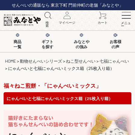
せんべいの通販なら 東京下町 門前仲町の老舗「みなとや」
検
マイページ
カート
メニュ
索
ー
商品
ギフト
みなとや
お客様
一覧
を探す
の強み
の声
HOME
動物せんべいシリーズ
ねこ型せんべい
七福にゃんべい
にゃんべいと七福にゃんべいミックス箱（25枚入り箱）
福々ねこ煎餅・「にゃんべいミックス」
にゃんべいと七福にゃんべいミックス箱（25枚入り箱）