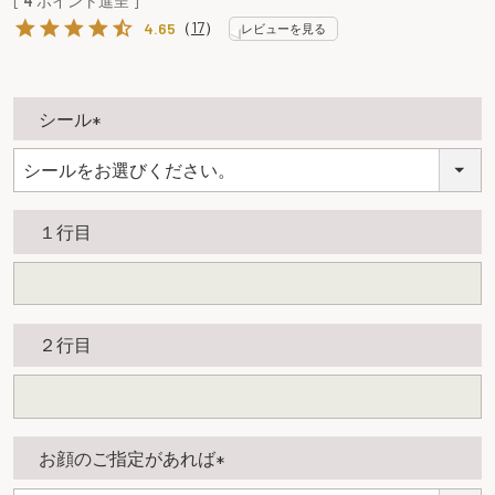
[
4
ポイント進呈 ]
（
17
）
4.65
レビューを見る
シール
(
必
須
１行目
)
２行目
お顔のご指定があれば