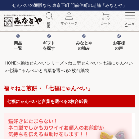
せんべいの通販なら 東京下町 門前仲町の老舗「みなとや」
検
マイページ
カート
メニュ
索
ー
商品
ギフト
みなとや
お客様
一覧
を探す
の強み
の声
HOME
動物せんべいシリーズ
ねこ型せんべい
七福にゃんべい
七福にゃんべいと言葉を選べる2枚台紙袋
福々ねこ煎餅・「七福にゃんべい」
七福にゃんべいと言葉を選べる2枚台紙袋