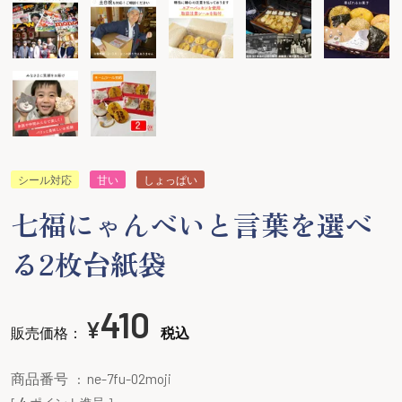
シール対応
甘い
しょっぱい
七福にゃんべいと言葉を選べ
る2枚台紙袋
410
¥
販売価格：
税込
商品番号
ne-7fu-02moji