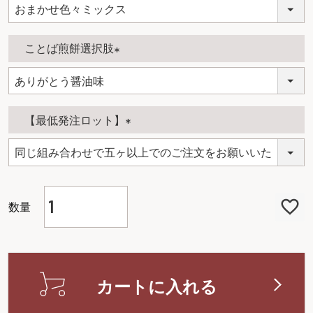
(
必
須
ことば煎餅選択肢
)
(
必
須
【最低発注ロット】
)
(
必
須
)
カートに入れる