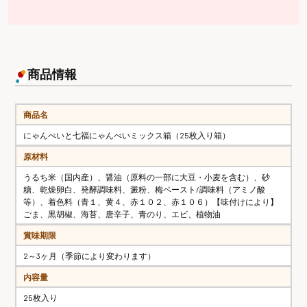
商品情報
商品名
にゃんべいと七福にゃんべいミックス箱（25枚入り箱）
原材料
うるち米（国内産）、醤油（原料の一部に大豆・小麦を含む）、砂
糖、乾燥卵白、発酵調味料、澱粉、梅ペースト/調味料（アミノ酸
等）、着色料（青１、黄４、赤１０２、赤１０６）【味付けにより】
ごま、黒胡椒、海苔、唐辛子、青のり、エビ、植物油
賞味期限
2～3ヶ月（季節により変わります）
内容量
25枚入り