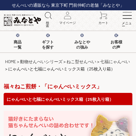
せんべいの通販なら 東京下町 門前仲町の老舗「みなとや」
検
マイページ
カート
メニュ
索
ー
商品
ギフト
みなとや
お客様
一覧
を探す
の強み
の声
HOME
動物せんべいシリーズ
ねこ型せんべい
七福にゃんべい
にゃんべいと七福にゃんべいミックス箱（25枚入り箱）
福々ねこ煎餅・「にゃんべいミックス」
にゃんべいと七福にゃんべいミックス箱（25枚入り箱）