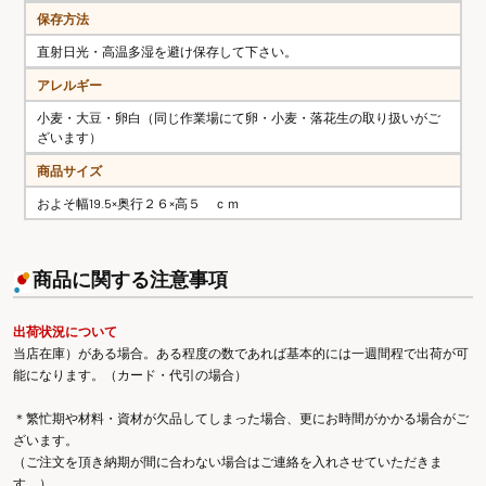
保存方法
直射日光・高温多湿を避け保存して下さい。
アレルギー
小麦・大豆・卵白（同じ作業場にて卵・小麦・落花生の取り扱いがご
ざいます）
商品サイズ
およそ幅19.5×奥行２６×高５ ｃｍ
商品に関する注意事項
出荷状況について
当店在庫）がある場合。ある程度の数であれば基本的には一週間程で出荷が可
能になります。（カード・代引の場合）
＊繁忙期や材料・資材が欠品してしまった場合、更にお時間がかかる場合がご
ざいます。
（ご注文を頂き納期が間に合わない場合はご連絡を入れさせていただきま
す。）