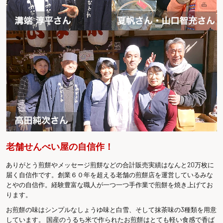
老舗せんべい屋の自信作！
ありがとう煎餅やメッセージ煎餅などの合計販売実績はなんと20万枚に
届く自信作です。創業６０年を超える老舗の煎餅店を運営しているみな
とやの自信作。経験豊富な職人が一つ一つ手作業で煎餅を焼き上げてお
ります。
お煎餅の味はシンプルなしょうゆ味と白雪、そして抹茶味の3種類を用意
しています。 国産のうるち米で作られたお煎餅はとても軽い食感で香ば