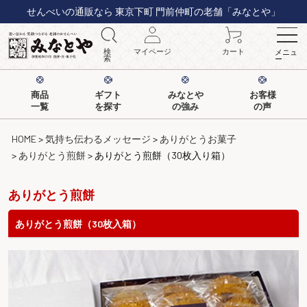
せんべいの通販なら 東京下町 門前仲町の老舗「みなとや」
検
マイページ
カート
メニュ
索
ー
商品
ギフト
みなとや
お客様
一覧
を探す
の強み
の声
HOME
気持ち伝わるメッセージ
ありがとうお菓子
ありがとう煎餅
ありがとう煎餅（30枚入り箱）
ありがとう煎餅
ありがとう煎餅（30枚入箱）