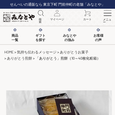
せんべいの通販なら 東京下町 門前仲町の老舗「みなとや」
検
マイページ
カート
メニュ
索
ー
商品
ギフト
みなとや
お客様
一覧
を探す
の強み
の声
HOME
気持ち伝わるメッセージ
ありがとうお菓子
ありがとう煎餅
「ありがとう」煎餅（10～40枚化粧箱）