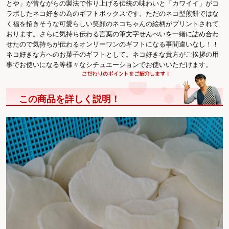
とや」が昔ながらの製法で作り上げる伝統の味わいと「カワイイ」がコ
ラボしたネコ好きの為のギフトボックスです。ただのネコ型煎餅ではな
く福を招きそうな可愛らしい笑顔のネコちゃんの絵柄がプリントされて
おります。さらに気持ち伝わる言葉の筆文字せんべいを一緒に詰め合わ
せたので気持ちが伝わるオンリーワンのギフトになる事間違いなし！！
ネコ好きな方へのお菓子のギフトとして。ネコ好きな貴方がご挨拶の用
事でお使いになる等様々なシチュエーションでお使いいただけます。
この商品を詳しく説明！