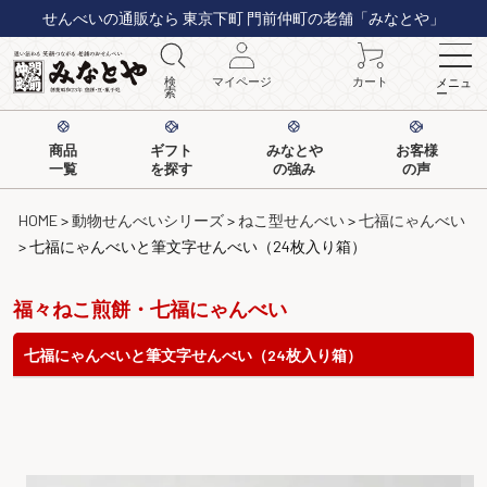
せんべいの通販なら 東京下町 門前仲町の老舗「みなとや」
検
マイページ
カート
メニュ
索
ー
商品
ギフト
みなとや
お客様
一覧
を探す
の強み
の声
HOME
動物せんべいシリーズ
ねこ型せんべい
七福にゃんべい
七福にゃんべいと筆文字せんべい（24枚入り箱）
福々ねこ煎餅・七福にゃんべい
七福にゃんべいと筆文字せんべい（24枚入り箱）