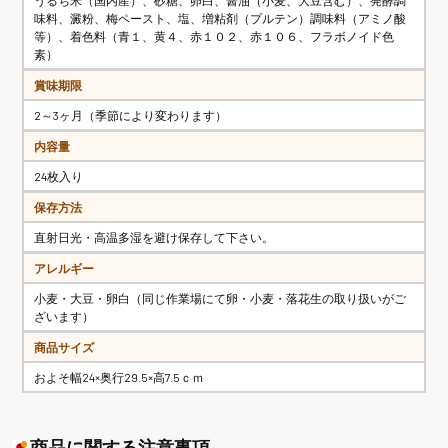
うるち米（国内産）、砂糖、卵白、醤油（小麦、大豆含む）、発酵調
味料、澱粉、梅ペースト、塩、増粘剤（プルテン）調味料（アミノ酸
等）、着色料（青１、黄４、赤１０２、赤１０６、フラボノイド色
素）
賞味期限
2～3ヶ月（季節により変わります）
内容量
24枚入り
保存方法
直射日光・高温多湿を避け保存して下さい。
アレルギー
小麦・大豆・卵白（同じ作業場にて卵・小麦・落花生の取り扱いがご
ざいます）
商品サイズ
およそ幅24×奥行29.5×高7.5ｃｍ
商品に関する注意事項