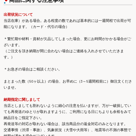
出荷状況について
当店在庫）がある場合。ある程度の数であれば基本的には一週間程で出荷が可
能になります。（カード・代引の場合）
＊繁忙期や材料・資材が欠品してしまった場合、更にお時間がかかる場合がご
ざいます。
（ご注文を頂き納期が間に合わない場合はご連絡を入れさせていただきま
す。）
＊お急ぎの場合はご相談ください。
まとまった数（50ヶ以上）の場合、お早めに（3～5週間程前に）御注文くださ
いませ。
納期指定に関しまして
当店としましても割れないように細心の注意を払いますが、万が一破損してい
ても再発送のゆとりが取れますように、ご利用になる日にちよりも余裕をみて
納品日をご指定下さい。
再発送等の対応が取れない場合は、該当商品分の返金対応のみとなります。
交通事情（渋滞・事故）、気象状況（大雪や大雨等）、地震等の不測の事態で
納期が遅れる場合がございます。