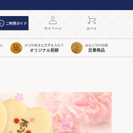
ご利用ガイド
マイページ
カート
トに
ロゴや好きな文字を入れて
みなとやの伝統
オリジナル煎餅
定番商品