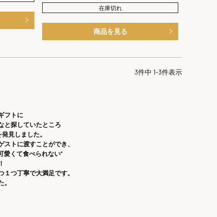
在庫切れ
商品を見る
3
件中
1
-
3
件表示
ギフトに
なと探していたところ
を発見しました。
ゲストに渡すことができ、
”可愛くて食べられない”
！
つ１つ丁寧で大満足です。
た。