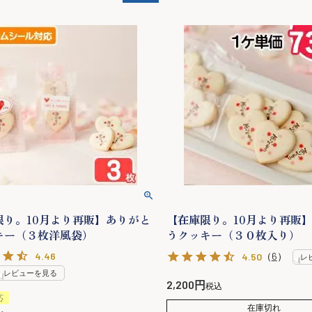
限り。10月より再販】ありがと
【在庫限り。10月より再販
キー（３枚洋風袋）
うクッキー（３０枚入り）
4.46
（
6
）
4.50
レ
レビューを見る
2,200
税込
応
在庫切れ