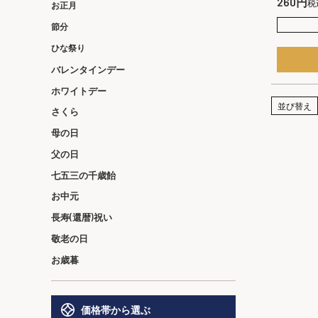
260
税
お正月
節分
ひな祭り
バレンタインデー
ホワイトデー
並び替え
さくら
母の日
父の日
七五三の千歳飴
お中元
長寿(還暦)祝い
敬老の日
お歳暮
価格帯から選ぶ