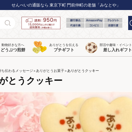
せんべいの通販なら 東京下町 門前仲町の老舗「みなとや」
動物好きな方へ
ありがとうを伝える
部活や趣味・イベン
どうぶつ煎餅
プチギフト
差し入れギフト
持ち伝わるメッセージ
ありがとうお菓子
ありがとうクッキー
がとうクッキー