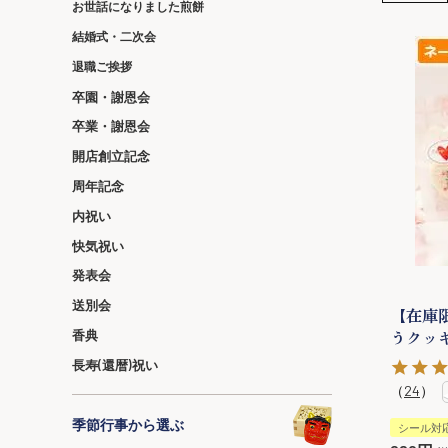
お世話になりました煎餅
結婚式・二次会
退職ご挨拶
卒園・謝恩会
卒業・謝恩会
開店創立記念
周年記念
内祝い
快気祝い
発表会
送別会
【在庫
うクッ
香典
長寿(還暦)祝い
（
24
）
季節行事から選ぶ
シール対