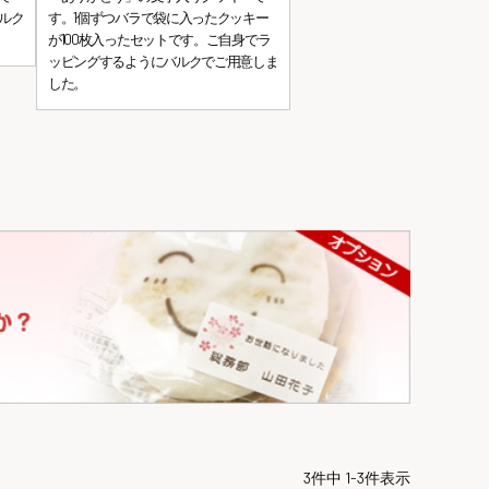
ルク
す。1個ずつバラで袋に入ったクッキー
が100枚入ったセットです。ご自身でラ
ッピングするようにバルクでご用意しま
した。
3
件中
1
-
3
件表示