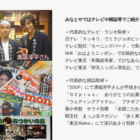
みなとやではテレビや雑誌等でご紹介
＜代表的なテレビ・ラジオ取材＞
日テレ「スッキリ」でミラジョボビッ
テレビ朝日「モーニングバード」で島
NHK「おはようニッポン」で伝統的
テレビ東京「和風総本家」でひなあら
テレビ東京「仰天ニッポン滞在記」で
＜代表的な雑誌取材＞
『SOUP』にて溝端淳平さんが手焼
『ＯＺｐｌｕｓ』 ありがとうのお菓
『ウェディングアイテム』 プチギフ
⑭小学館 サライ別冊 『全国こだわ
昭文社 まっぷるマガジン 『歩く東
『東京Walker』にて深川あさり煎