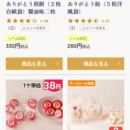
ありがとう煎餅（２枚
ありがとう飴（５粒洋
台紙袋）醤油味二枚
風袋）
4.08
4.67
（
12
）
（
3
）
レビューを見る
レビューを見る
シール対応
シール対応
330
260
税込
税込
商品を見る
商品を見る