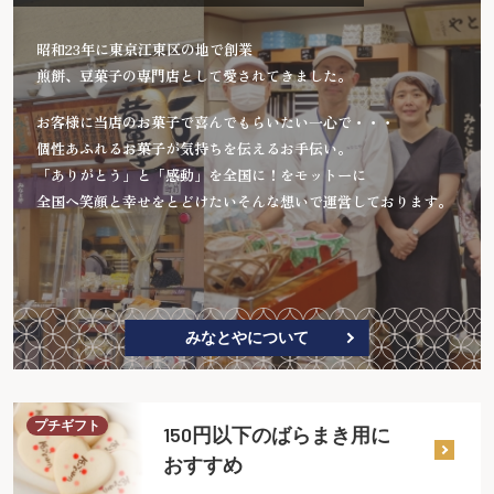
昭和23年に東京江東区の地で創業
煎餅、豆菓子の専門店として愛されてきました。
お客様に当店のお菓子で喜んでもらいたい一心で・・・
個性あふれるお菓子が気持ちを伝えるお手伝い。
「ありがとう」と「感動」を全国に！をモットーに
全国へ笑顔と幸せをとどけたいそんな想いで運営しております。
みなとやについて
プチギフト
150円以下のばらまき用に
おすすめ