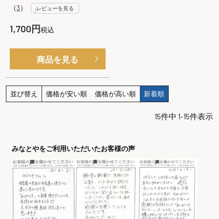
（
3
）
レビューを見る
1,700
税込
商品を見る
並び替え
価格が安い順
価格が高い順
新着順
15
件中
1
-
15
件表示
みなとやをご利用いただいたお客様の声