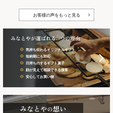
又注文したいと思います。
お客様の声をもっと見る
5
みなとやが選ばれる
つの理由
気持ち伝わるオリジナルギフト
短納期にも対応
日持ちのするギフト菓子
顔が見えて相談できる接客
安心してお買い物
みなとや
想い
の