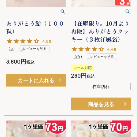
ありがとう飴（１００
【在庫限り。10月より
粒）
再販】ありがとうクッ
キー（３枚洋風袋）
4.50
（
6
）
レビューを見る
4.46
（
24
）
レビューを見る
3,800
税込
シール対応
260
税込
カートに入れる
在庫切れ
商品を見る