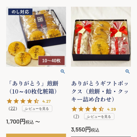
「ありがとう」煎餅
ありがとうギフトボッ
（10～40枚化粧箱）
クス（煎餅・飴・クッ
キー詰め合わせ）
4.27
（
22
）
レビューを見る
4.29
（
7
）
レビューを見る
1,700
〜
税込
3,550
税込