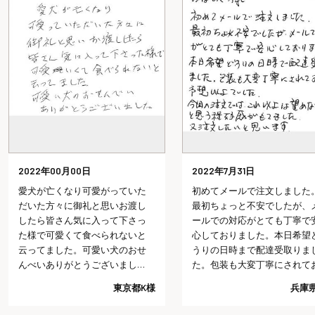
2022年00月00日
2022年7月31日
愛犬が亡くなり可愛がっていた
初めてメールで注文しました
だいた方々に御礼と思いお渡し
最初ちょっと不安でしたが、
したら皆さん気に入って下さっ
ールでの対応がとても丁寧で
た様で可愛くて食べられないと
心しておりました。本日希望
云ってました。可愛い犬のおせ
うりの日時まで配達受取りま
んべいありがとうございまし
た。包装も大変丁寧にされて
た。
り予想以上でした。今回の注
東京都K様
兵庫県
では、これ以上は望めないだ
うと思う程好感がもてました