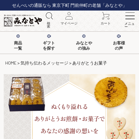
せんべいの通販なら 東京下町 門前仲町の老舗「みなとや」
検
マイページ
カート
メニュ
索
ー
商品
ギフト
みなとや
お客様
一覧
を探す
の強み
の声
HOME
気持ち伝わるメッセージ
ありがとうお菓子