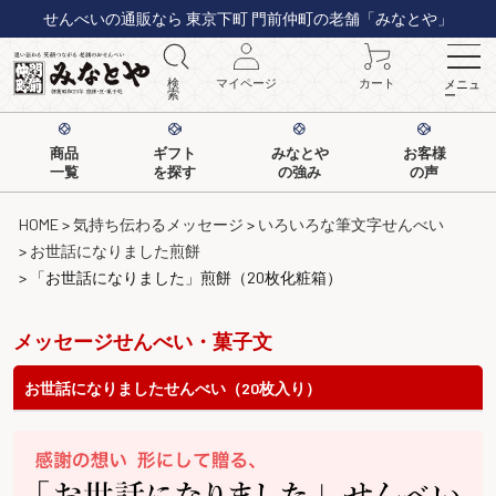
せんべいの通販なら 東京下町 門前仲町の老舗「みなとや」
検
マイページ
カート
メニュ
索
ー
商品
ギフト
みなとや
お客様
一覧
を探す
の強み
の声
HOME
気持ち伝わるメッセージ
いろいろな筆文字せんべい
お世話になりました煎餅
「お世話になりました」煎餅（20枚化粧箱）
メッセージせんべい・菓子文
お世話になりましたせんべい（20枚入り）