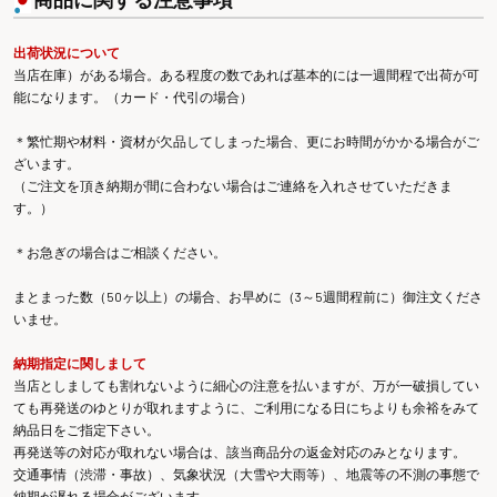
出荷状況について
当店在庫）がある場合。ある程度の数であれば基本的には一週間程で出荷が可
能になります。（カード・代引の場合）
＊繁忙期や材料・資材が欠品してしまった場合、更にお時間がかかる場合がご
ざいます。
（ご注文を頂き納期が間に合わない場合はご連絡を入れさせていただきま
す。）
＊お急ぎの場合はご相談ください。
まとまった数（50ヶ以上）の場合、お早めに（3～5週間程前に）御注文くださ
いませ。
納期指定に関しまして
当店としましても割れないように細心の注意を払いますが、万が一破損してい
ても再発送のゆとりが取れますように、ご利用になる日にちよりも余裕をみて
納品日をご指定下さい。
再発送等の対応が取れない場合は、該当商品分の返金対応のみとなります。
交通事情（渋滞・事故）、気象状況（大雪や大雨等）、地震等の不測の事態で
納期が遅れる場合がございます。