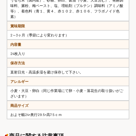
うるち米（国内産）、砂糖、卵白、醤油（小麦、大豆含む）、発酵調
味料、澱粉、梅ペースト、塩、増粘剤（プルテン）調味料（アミノ酸
等）、着色料（青１、黄４、赤１０２、赤１０６、フラボノイド色
素）
賞味期限
2～3ヶ月（季節により変わります）
内容量
24枚入り
保存方法
直射日光・高温多湿を避け保存して下さい。
アレルギー
小麦・大豆・卵白（同じ作業場にて卵・小麦・落花生の取り扱いがご
ざいます）
商品サイズ
およそ幅24×奥行29.5×高7.5ｃｍ
商品に関する注意事項