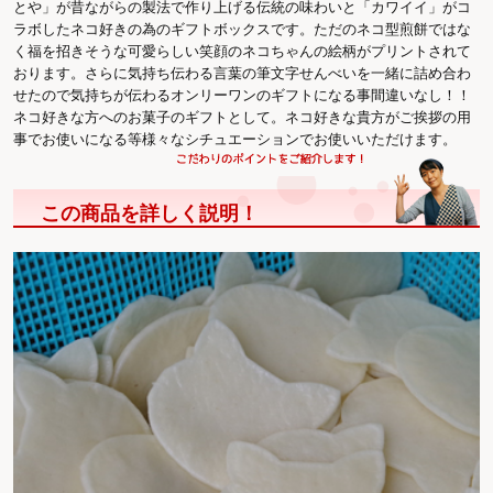
とや」が昔ながらの製法で作り上げる伝統の味わいと「カワイイ」がコ
ラボしたネコ好きの為のギフトボックスです。ただのネコ型煎餅ではな
く福を招きそうな可愛らしい笑顔のネコちゃんの絵柄がプリントされて
おります。さらに気持ち伝わる言葉の筆文字せんべいを一緒に詰め合わ
せたので気持ちが伝わるオンリーワンのギフトになる事間違いなし！！
ネコ好きな方へのお菓子のギフトとして。ネコ好きな貴方がご挨拶の用
事でお使いになる等様々なシチュエーションでお使いいただけます。
この商品を詳しく説明！