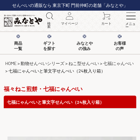
せんべいの通販なら 東京下町 門前仲町の老舗「みなとや」
検
マイページ
カート
メニュ
索
ー
商品
ギフト
みなとや
お客様
一覧
を探す
の強み
の声
HOME
動物せんべいシリーズ
ねこ型せんべい
七福にゃんべい
七福にゃんべいと筆文字せんべい（24枚入り箱）
福々ねこ煎餅・七福にゃんべい
七福にゃんべいと筆文字せんべい（24枚入り箱）