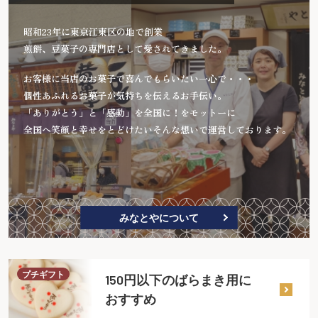
昭和23年に東京江東区の地で創業
煎餅、豆菓子の専門店として愛されてきました。
お客様に当店のお菓子で喜んでもらいたい一心で・・・
個性あふれるお菓子が気持ちを伝えるお手伝い。
「ありがとう」と「感動」を全国に！をモットーに
全国へ笑顔と幸せをとどけたいそんな想いで運営しております。
みなとやについて
プチギフト
150円以下のばらまき用に
おすすめ