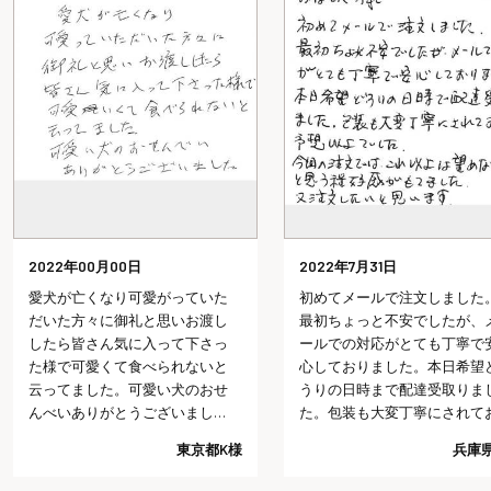
2022年7月31日
2022年7月29日
初めてメールで注文しました。
会社を退職する時にみなと
最初ちょっと不安でしたが、メ
んの七福にゃんべいと文字
ールでの対応がとても丁寧で安
おせんべいを配り、皆さん
心しておりました。本日希望ど
「カワイイね、どこで頼ん
うりの日時まで配達受取りまし
の？今度使ってみようかな
た。包装も大変丁寧にされてお
言っていただけました。以
り予想以上でした。今回の注文
長期で入院し、退院の際に
兵庫県I様
神奈川
では、これ以上は望めないだろ
いしたのですが、物だけで
うと思う程好感がもてました。
く、感謝の気持ちも言葉(文