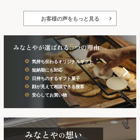
又注文したいと思います。
してあげれるのは嬉しいで
大勢の人にあげたので、金
かなりかかったので、もう
お客様の声をもっと見る
小さいバージョンで安いの
っていただけると助かりま
5
みなとやが選ばれる
つの理由
気持ち伝わるオリジナルギフト
短納期にも対応
日持ちのするギフト菓子
顔が見えて相談できる接客
安心してお買い物
みなとや
想い
の