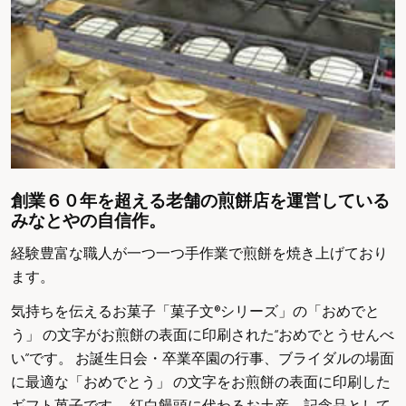
創業６０年を超える老舗の煎餅店を運営している
みなとやの自信作。
経験豊富な職人が一つ一つ手作業で煎餅を焼き上げており
ます。
気持ちを伝えるお菓子「菓子文®シリーズ」の「おめでと
う」 の文字がお煎餅の表面に印刷された“おめでとうせんべ
い”です。 お誕生日会・卒業卒園の行事、ブライダルの場面
に最適な「おめでとう」 の文字をお煎餅の表面に印刷した
ギフト菓子です。 紅白饅頭に代わるお土産、記念品として