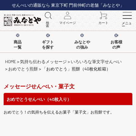
せんべいの通販なら 東京下町 門前仲町の老舗「みなとや」
検
マイページ
カート
メニュ
索
ー
商品
ギフト
みなとや
お客様
一覧
を探す
の強み
の声
HOME
気持ち伝わるメッセージ
いろいろな筆文字せんべい
おめでとう煎餅
「おめでとう」煎餅（40枚化粧箱）
メッセージせんべい・菓子文
おめでとうせんべい（40枚入り）
おめでとう！の気持ちを伝えるお菓子「菓子文」お煎餅です。