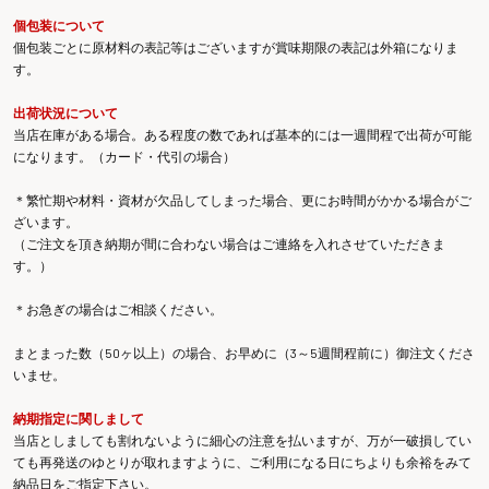
個包装について
個包装ごとに原材料の表記等はございますが賞味期限の表記は外箱になりま
す。
出荷状況について
当店在庫がある場合。ある程度の数であれば基本的には一週間程で出荷が可能
になります。（カード・代引の場合）
＊繁忙期や材料・資材が欠品してしまった場合、更にお時間がかかる場合がご
ざいます。
（ご注文を頂き納期が間に合わない場合はご連絡を入れさせていただきま
す。）
＊お急ぎの場合はご相談ください。
まとまった数（50ヶ以上）の場合、お早めに（3～5週間程前に）御注文くださ
いませ。
納期指定に関しまして
当店としましても割れないように細心の注意を払いますが、万が一破損してい
ても再発送のゆとりが取れますように、ご利用になる日にちよりも余裕をみて
納品日をご指定下さい。