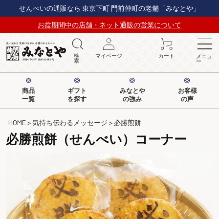
せんべいの通販なら 東京下町 門前仲町の老舗「みなとや」
お盆期間中の店舗・ネット通販の営業について
検
マイページ
カート
メニュ
索
ー
商品
ギフト
みなとや
お客様
一覧
を探す
の強み
の声
HOME
気持ち伝わるメッセージ
必勝煎餅
必勝煎餅（せんべい）コーナー