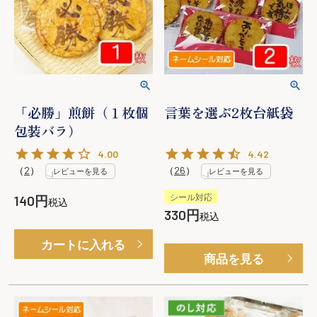
「必勝」煎餅（１枚個
言葉を選ぶ2枚台紙袋
包装バラ）
4.00
4.42
（
2
）
（
26
）
レビューを見る
レビューを見る
シール対応
140
税込
330
税込
カートに入れる
商品を見る