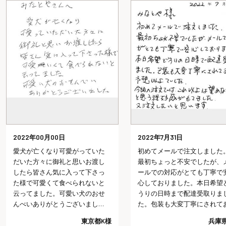
2022年00月00日
2022年7月31日
愛犬が亡くなり可愛がっていた
初めてメールで注文しました
だいた方々に御礼と思いお渡し
最初ちょっと不安でしたが、
したら皆さん気に入って下さっ
ールでの対応がとても丁寧で
た様で可愛くて食べられないと
心しておりました。本日希望
云ってました。可愛い犬のおせ
うりの日時まで配達受取りま
んべいありがとうございまし
た。包装も大変丁寧にされて
た。
り予想以上でした。今回の注
東京都K様
兵庫県
では、これ以上は望めないだ