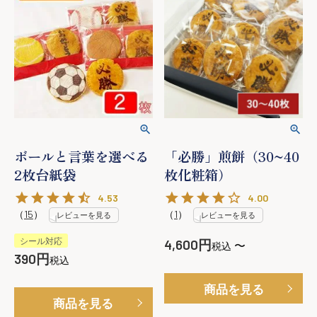
ボールと言葉を選べる
「必勝」煎餅（30~40
2枚台紙袋
枚化粧箱）
4.53
4.00
（
15
）
（
1
）
レビューを見る
レビューを見る
シール対応
4,600
〜
税込
390
税込
商品を見る
商品を見る