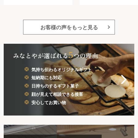
うと思う程好感がもてました
又注文したいと思います。
お客様の声をもっと見る
5
みなとやが選ばれる
つの理由
気持ち伝わるオリジナルギフト
短納期にも対応
日持ちのするギフト菓子
顔が見えて相談できる接客
安心してお買い物