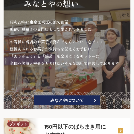
みなとや
想い
の
昭和23年に東京江東区の地で創業
煎餅、豆菓子の専門店として愛されてきました。
お客様に当店のお菓子で喜んでもらいたい一心で・・・
個性あふれるお菓子が気持ちを伝えるお手伝い。
「ありがとう」と「感動」を全国に！をモットーに
全国へ笑顔と幸せをとどけたいそんな想いで運営しております。
みなとやについて
プチギフト
150円以下のばらまき用に