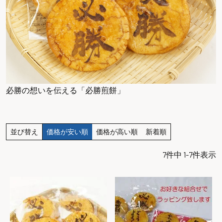
必勝の想いを伝える「必勝煎餅」
並び替え
価格が安い順
価格が高い順
新着順
7
件中
1
-
7
件表示