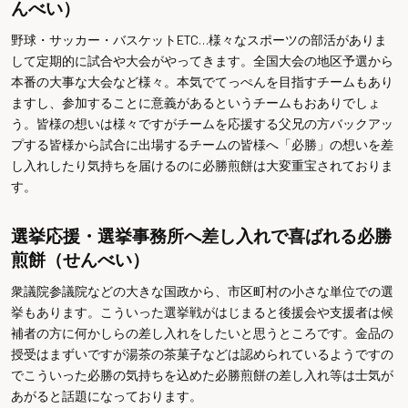
んべい）
野球・サッカー・バスケットETC…様々なスポーツの部活がありま
して定期的に試合や大会がやってきます。全国大会の地区予選から
本番の大事な大会など様々。本気でてっぺんを目指すチームもあり
ますし、参加することに意義があるというチームもおありでしょ
う。皆様の想いは様々ですがチームを応援する父兄の方バックアッ
プする皆様から試合に出場するチームの皆様へ「必勝」の想いを差
し入れしたり気持ちを届けるのに必勝煎餅は大変重宝されておりま
す。
選挙応援・選挙事務所へ差し入れで喜ばれる必勝
煎餅（せんべい）
衆議院参議院などの大きな国政から、市区町村の小さな単位での選
挙もあります。こういった選挙戦がはじまると後援会や支援者は候
補者の方に何かしらの差し入れをしたいと思うところです。金品の
授受はまずいですが湯茶の茶菓子などは認められているようですの
でこういった必勝の気持ちを込めた必勝煎餅の差し入れ等は士気が
あがると話題になっております。