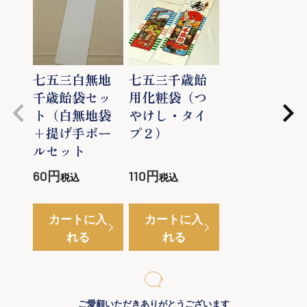
七五三白無地
七五三千歳飴
千歳飴袋セッ
用化粧袋（つ
ト（白無地袋
やけし・タイ
+提げ手ボー
プ２）
ルセット
60
110
税込
税込
カートに入
カートに入
れる
れる
ご愛顧いただきありがとうございます