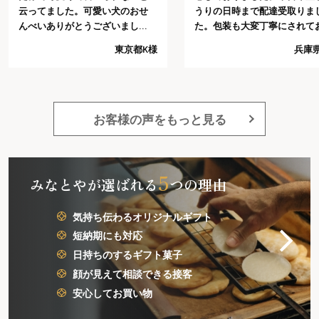
云ってました。可愛い犬のおせ
うりの日時まで配達受取りま
んべいありがとうございまし
た。包装も大変丁寧にされて
た。
り予想以上でした。今回の注
東京都K様
兵庫県
では、これ以上は望めないだ
うと思う程好感がもてました
又注文したいと思います。
お客様の声をもっと見る
5
みなとやが選ばれる
つの理由
気持ち伝わるオリジナルギフト
短納期にも対応
日持ちのするギフト菓子
顔が見えて相談できる接客
安心してお買い物