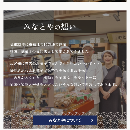
みなとや
想い
の
昭和23年に東京江東区の地で創業
煎餅、豆菓子の専門店として愛されてきました。
お客様に当店のお菓子で喜んでもらいたい一心で・・・
個性あふれるお菓子が気持ちを伝えるお手伝い。
「ありがとう」と「感動」を全国に！をモットーに
全国へ笑顔と幸せをとどけたいそんな想いで運営しております。
みなとやについて