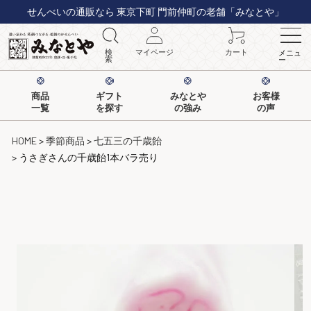
せんべいの通販なら 東京下町 門前仲町の老舗「みなとや」
検
マイページ
カート
メニュ
索
ー
商品
ギフト
みなとや
お客様
一覧
を探す
の強み
の声
HOME
季節商品
七五三の千歳飴
うさぎさんの千歳飴1本バラ売り