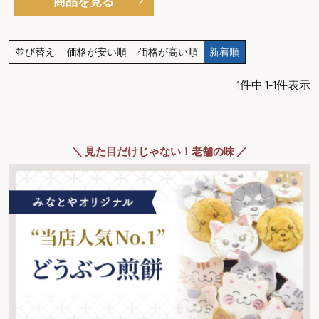
商品を見る
並び替え
価格が安い順
価格が高い順
新着順
1
件中
1
-
1
件表示
＼ 見た目だけじゃない！老舗の味 ／