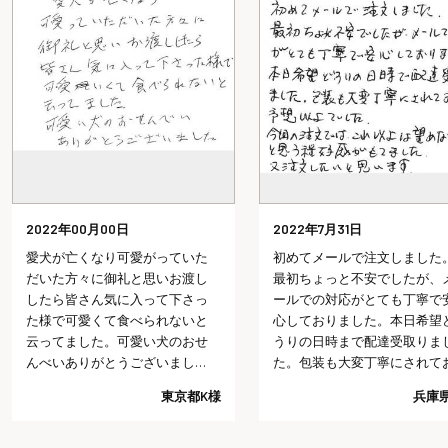
2022年00月00日
2022年7月31日
愛犬が亡くなり可愛がっていた
初めてメールで注文しました
だいた方々に御礼と思いお渡し
最初ちょっと不安でしたが、
したら皆さん気に入って下さっ
ールでの対応がとても丁寧で
た様で可愛くて食べられないと
心しておりました。本日希望
云ってました。可愛い犬のおせ
うりの日時まで配達受取りま
んべいありがとうございまし
た。包装も大変丁寧にされて
た。
り予想以上でした。今回の注
東京都K様
兵庫県
では、これ以上は望めないだ
うと思う程好感がもてました
又注文したいと思います。