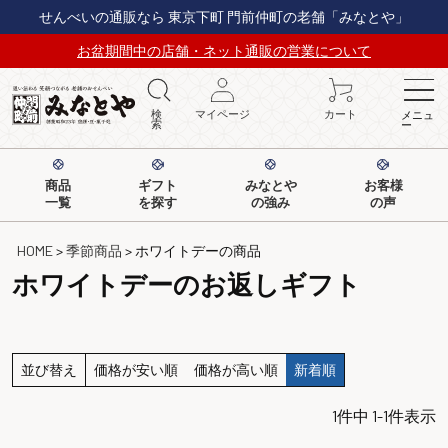
せんべいの通販なら 東京下町 門前仲町の老舗「みなとや」
お盆期間中の店舗・ネット通販の営業について
検
マイページ
カート
メニュ
索
ー
商品
ギフト
みなとや
お客様
一覧
を探す
の強み
の声
HOME
季節商品
ホワイトデーの商品
ホワイトデーのお返しギフト
並び替え
価格が安い順
価格が高い順
新着順
1
件中
1
-
1
件表示