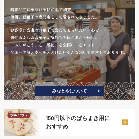
昭和23年に東京江東区の地で創業
煎餅、豆菓子の専門店として愛されてきました。
お客様に当店のお菓子で喜んでもらいたい一心で・・・
個性あふれるお菓子が気持ちを伝えるお手伝い。
「ありがとう」と「感動」を全国に！をモットーに
全国へ笑顔と幸せをとどけたいそんな想いで運営しております。
みなとやについて
プチギフト
150円以下のばらまき用に
おすすめ