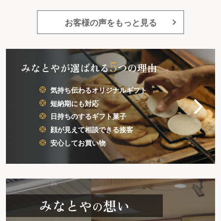
お客様の声をもっと見る
5
みなとやが選ばれる
つの理由
気持ち伝わるオリジナルギフト
短納期にも対応
日持ちのするギフト菓子
顔が見えて相談できる接客
安心してお買い物
みなとや
想い
の