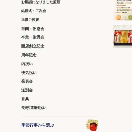
お世話になりました煎餅
結婚式・二次会
退職ご挨拶
卒園・謝恩会
卒業・謝恩会
開店創立記念
周年記念
内祝い
快気祝い
発表会
送別会
香典
長寿(還暦)祝い
季節行事から選ぶ