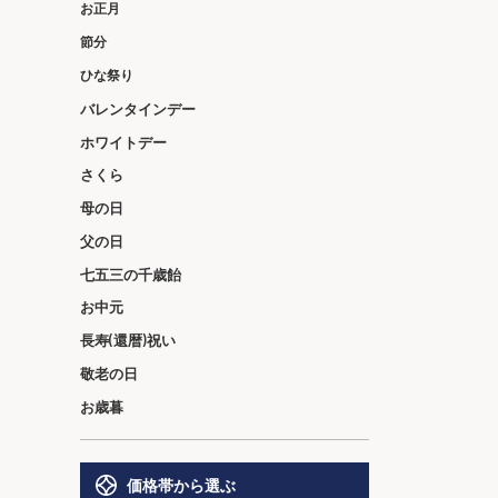
お正月
節分
ひな祭り
バレンタインデー
ホワイトデー
さくら
母の日
父の日
七五三の千歳飴
お中元
長寿(還暦)祝い
敬老の日
お歳暮
価格帯から選ぶ