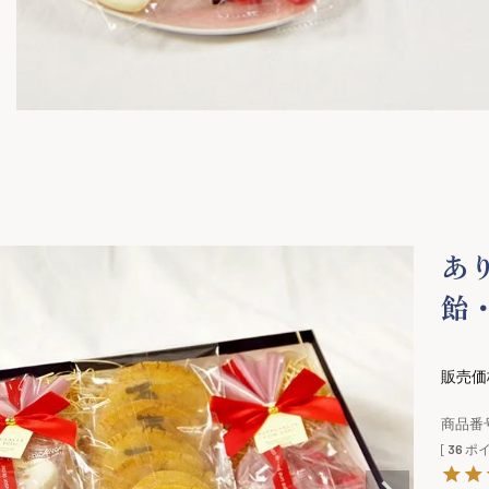
あ
飴
販売価
商品番
[
36
ポイ