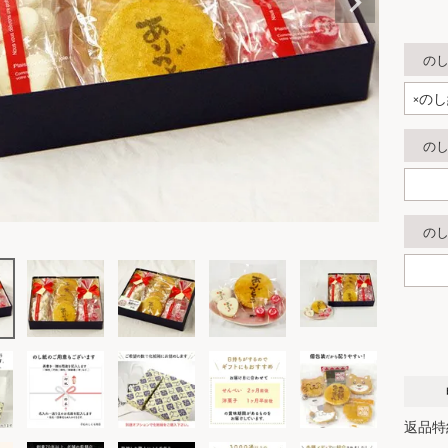
の
の
の
返品特