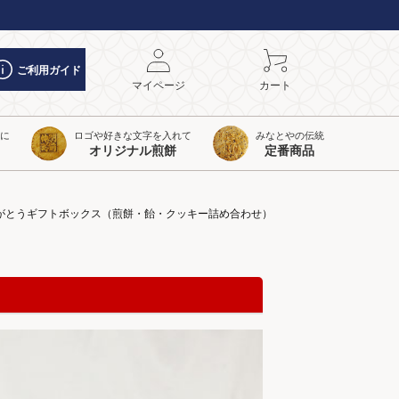
ご利用ガイド
マイページ
カート
トに
ロゴや好きな文字を入れて
みなとやの伝統
オリジナル煎餅
定番商品
がとうギフトボックス（煎餅・飴・クッキー詰め合わせ）