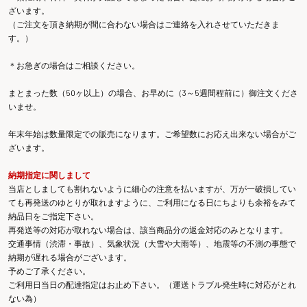
ざいます。
（ご注文を頂き納期が間に合わない場合はご連絡を入れさせていただきま
す。）
＊お急ぎの場合はご相談ください。
まとまった数（50ヶ以上）の場合、お早めに（3～5週間程前に）御注文くださ
いませ。
年末年始は数量限定での販売になります。ご希望数にお応え出来ない場合がご
ざいます。
納期指定に関しまして
当店としましても割れないように細心の注意を払いますが、万が一破損してい
ても再発送のゆとりが取れますように、ご利用になる日にちよりも余裕をみて
納品日をご指定下さい。
再発送等の対応が取れない場合は、該当商品分の返金対応のみとなります。
交通事情（渋滞・事故）、気象状況（大雪や大雨等）、地震等の不測の事態で
納期が遅れる場合がございます。
予めご了承ください。
ご利用日当日の配達指定はお止め下さい。（運送トラブル発生時に対応がとれ
ない為）