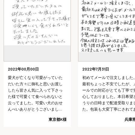
2022年00月00日
2022年7月31日
愛犬が亡くなり可愛がっていた
初めてメールで注文しました。
だいた方々に御礼と思いお渡し
最初ちょっと不安でしたが、メ
したら皆さん気に入って下さっ
ールでの対応がとても丁寧で安
た様で可愛くて食べられないと
心しておりました。本日希望ど
云ってました。可愛い犬のおせ
うりの日時まで配達受取りまし
んべいありがとうございまし
た。包装も大変丁寧にされてお
た。
り予想以上でした。今回の注文
東京都K様
兵庫県I様
では、これ以上は望めないだろ
うと思う程好感がもてました。
又注文したいと思います。