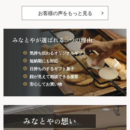
お客様の声をもっと見る
5
みなとやが選ばれる
つの理由
気持ち伝わるオリジナルギフト
短納期にも対応
日持ちのするギフト菓子
顔が見えて相談できる接客
安心してお買い物
みなとや
想い
の