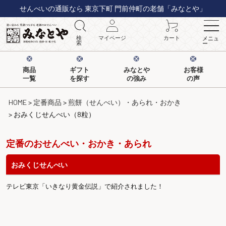
せんべいの通販なら 東京下町 門前仲町の老舗「みなとや」
検
マイページ
カート
メニュ
索
ー
商品
ギフト
みなとや
お客様
一覧
を探す
の強み
の声
HOME
定番商品
煎餅（せんべい）・あられ・おかき
おみくじせんべい（8粒）
定番のおせんべい・おかき・あられ
おみくじせんべい
テレビ東京「いきなり黄金伝説」で紹介されました！