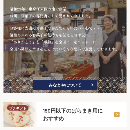
昭和23年に東京江東区の地で創業
煎餅、豆菓子の専門店として愛されてきました。
お客様に当店のお菓子で喜んでもらいたい一心で・・・
個性あふれるお菓子が気持ちを伝えるお手伝い。
「ありがとう」と「感動」を全国に！をモットーに
全国へ笑顔と幸せをとどけたいそんな想いで運営しております。
みなとやについて
プチギフト
150円以下のばらまき用に
おすすめ