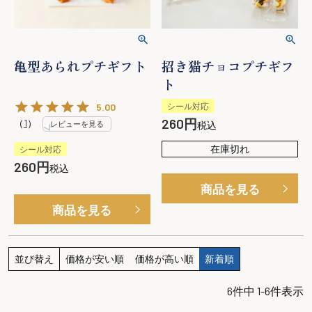
亀型あられプチギフト
招き猫チョコプチギフ
ト
5.00
シール対応
260
（
1
）
レビューを見る
税込
在庫切れ
シール対応
260
税込
商品を見る
商品を見る
並び替え
価格が安い順
価格が高い順
新着順
6
件中
1
-
6
件表示