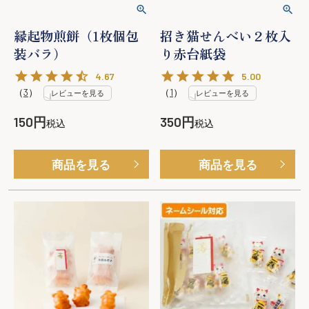
縁起物煎餅（1枚個包
招き猫せんべい２枚入
装バラ）
り赤台紙袋
4.67
5.00
（
3
）
（
1
）
レビューを見る
レビューを見る
150
350
税込
税込
商品を見る
商品を見る