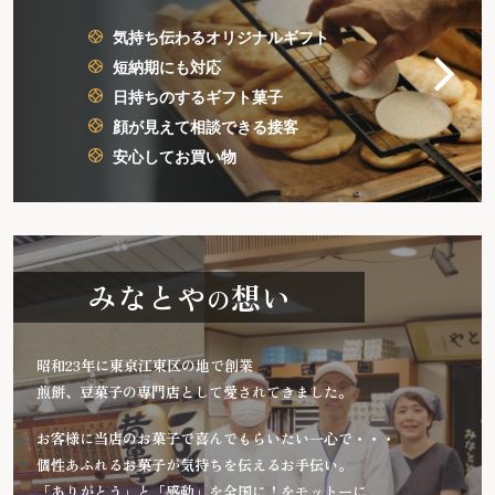
気持ち伝わるオリジナルギフト
短納期にも対応
日持ちのするギフト菓子
顔が見えて相談できる接客
安心してお買い物
みなとや
想い
の
昭和23年に東京江東区の地で創業
煎餅、豆菓子の専門店として愛されてきました。
お客様に当店のお菓子で喜んでもらいたい一心で・・・
個性あふれるお菓子が気持ちを伝えるお手伝い。
「ありがとう」と「感動」を全国に！をモットーに