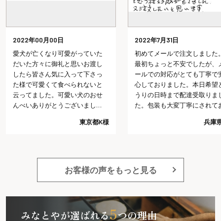
2022年00月00日
2022年7月31日
愛犬が亡くなり可愛がっていた
初めてメールで注文しました
だいた方々に御礼と思いお渡し
最初ちょっと不安でしたが、
したら皆さん気に入って下さっ
ールでの対応がとても丁寧で
た様で可愛くて食べられないと
心しておりました。本日希望
云ってました。可愛い犬のおせ
うりの日時まで配達受取りま
んべいありがとうございまし
た。包装も大変丁寧にされて
た。
り予想以上でした。今回の注
東京都K様
兵庫県
では、これ以上は望めないだ
うと思う程好感がもてました
又注文したいと思います。
お客様の声をもっと見る
5
みなとやが選ばれる
つの理由