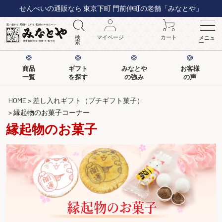
せんべいの通販なら 東京下町 門前仲町の老舗「みなとや」
検
マイページ
カート
メニュ
索
ー
商品
ギフト
みなとや
お客様
一覧
を探す
の強み
の声
HOME
差し入れギフト（プチギフト菓子）
縁起物のお菓子コーナー
縁起物のお菓子