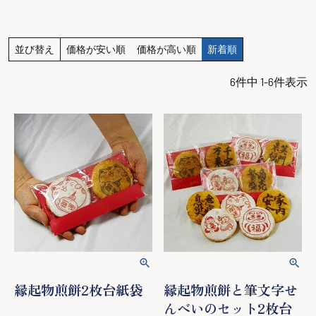
並び替え
価格が安い順
価格が高い順
新着順
6
件中
1
-
6
件表示
縁起物煎餅2枚台紙袋
縁起物煎餅と筆文字せ
んべいのセット2枚台