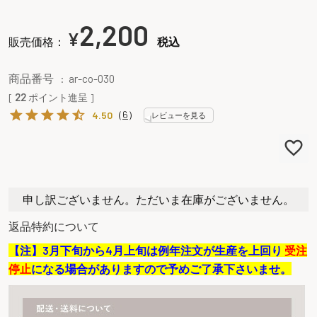
2,200
¥
販売価格：
税込
商品番号
ar-co-030
[
22
ポイント進呈 ]
（
6
）
4.50
レビューを見る
申し訳ございません。ただいま在庫がございません。
返品特約について
【注】3月下旬から4月上旬は例年注文が生産を上回り
受注
停止
になる場合がありますので予めご了承下さいませ。