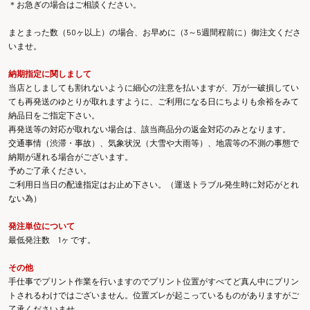
＊お急ぎの場合はご相談ください。
まとまった数（50ヶ以上）の場合、お早めに（3～5週間程前に）御注文くださ
いませ。
納期指定に関しまして
当店としましても割れないように細心の注意を払いますが、万が一破損してい
ても再発送のゆとりが取れますように、ご利用になる日にちよりも余裕をみて
納品日をご指定下さい。
再発送等の対応が取れない場合は、該当商品分の返金対応のみとなります。
交通事情（渋滞・事故）、気象状況（大雪や大雨等）、地震等の不測の事態で
納期が遅れる場合がございます。
予めご了承ください。
ご利用日当日の配達指定はお止め下さい。（運送トラブル発生時に対応がとれ
ない為）
発注単位について
最低発注数 1ヶ です。
その他
手仕事でプリント作業を行いますのでプリント位置がすべてど真ん中にプリン
トされるわけではございません。位置ズレが起こっているものがありますがご
了承くださいませ。