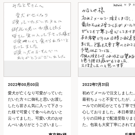
2022年7月31日
2022年7月29日
初めてメールで注文しました。
会社を退職する時にみなとや
最初ちょっと不安でしたが、メ
んの七福にゃんべいと文字入
ールでの対応がとても丁寧で安
おせんべいを配り、皆さんに
心しておりました。本日希望ど
「カワイイね、どこで頼んだ
うりの日時まで配達受取りまし
の？今度使ってみようかな」
た。包装も大変丁寧にされてお
言っていただけました。以前
り予想以上でした。今回の注文
長期で入院し、退院の際にお
兵庫県I様
神奈川県