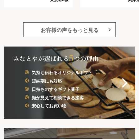
では、これ以上は望めないだろ
いしたのですが、物だけでな
うと思う程好感がもてました。
く、感謝の気持ちも言葉(文字
又注文したいと思います。
してあげれるのは嬉しいです
大勢の人にあげたので、金額
かなりかかったので、もう少
お客様の声をもっと見る
小さいバージョンで安いのも
っていただけると助かります
5
みなとやが選ばれる
つの理由
気持ち伝わるオリジナルギフト
短納期にも対応
日持ちのするギフト菓子
顔が見えて相談できる接客
安心してお買い物