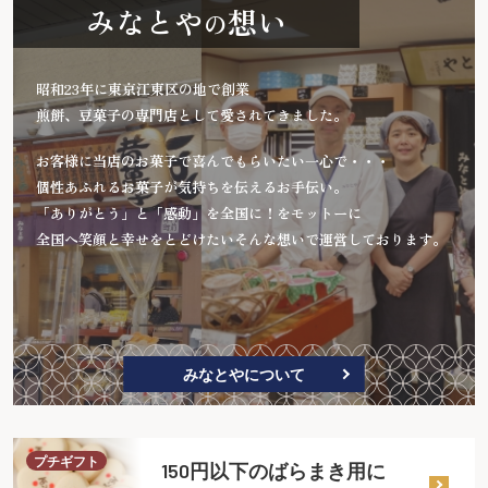
みなとや
想い
の
昭和23年に東京江東区の地で創業
煎餅、豆菓子の専門店として愛されてきました。
お客様に当店のお菓子で喜んでもらいたい一心で・・・
個性あふれるお菓子が気持ちを伝えるお手伝い。
「ありがとう」と「感動」を全国に！をモットーに
全国へ笑顔と幸せをとどけたいそんな想いで運営しております。
みなとやについて
プチギフト
150円以下のばらまき用に